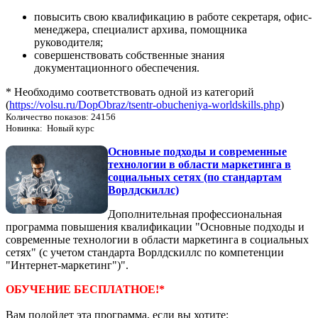
повысить свою квалификацию в работе секретаря, офис-
менеджера, специалист архива, помощника
руководителя;
совершенствовать собственные знания
документационного обеспечения.
* Необходимо соответствовать одной из категорий
(
https://volsu.ru/DopObraz/tsentr-obucheniya-worldskills.php
)
Количество показов: 24156
Новинка: Новый курс
Основные подходы и современные
технологии в области маркетинга в
социальных сетях (по стандартам
Ворлдскиллс)
Дополнительная профессиональная
программа повышения квалификации "Основные подходы и
современные технологии в области маркетинга в социальных
сетях" (с учетом стандарта Ворлдскиллс по компетенции
"Интернет-маркетинг")".
ОБУЧЕНИЕ БЕСПЛАТНОЕ!*
Вам подойдет эта программа, если вы хотите: