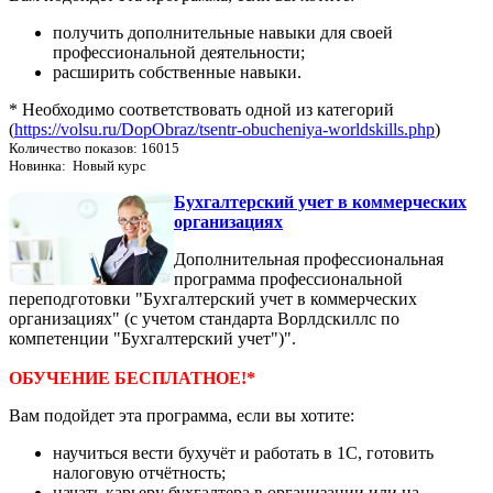
получить дополнительные навыки для своей
профессиональной деятельности;
расширить собственные навыки.
* Необходимо соответствовать одной из категорий
(
https://volsu.ru/DopObraz/tsentr-obucheniya-worldskills.php
)
Количество показов: 16015
Новинка: Новый курс
Бухгалтерский учет в коммерческих
организациях
Дополнительная профессиональная
программа профессиональной
переподготовки "Бухгалтерский учет в коммерческих
организациях" (с учетом стандарта Ворлдскиллс по
компетенции "Бухгалтерский учет")".
ОБУЧЕНИЕ БЕСПЛАТНОЕ!*
Вам подойдет эта программа, если вы хотите:
научиться вести бухучёт и работать в 1С, готовить
налоговую отчётность;
начать карьеру бухгалтера в организации или на