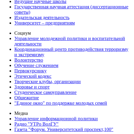
Ведущие научные школы
Государственная научная аттестация (диссертационные
советы)
Издательская деятельность
Университет – предприятиям
Социум
Управление молодежной политики и воспитательной
деятельности
Координационный центр противодействия терроризму
и экстремизму
Волонтерство
Обучение служением
Первокурснику
Этический кодекс
Творческие клубы, организации
Здоровье и спорт
Студенческое самоуправление
Общежитие
"Единое окно" по поддержке молодых семей
Медиа
Управление информационной политики
Радио "УТРо ВолГУ"
Газета "Форум. Университетский проспект,100"