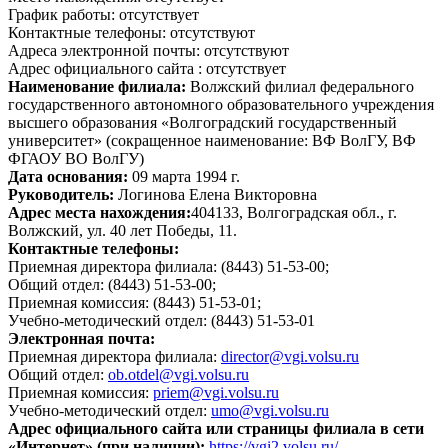
График работы:
отсутствует
Контактные телефоны:
отсутствуют
Адреса электронной почты:
отсутствуют
Адрес официального сайта :
отсутствует
Наименование филиала:
Волжский филиал федерального
государственного автономного образовательного учреждения
высшего образования «Волгоградский государственный
университет» (сокращенное наименование: ВФ ВолГУ, ВФ
ФГАОУ ВО ВолГУ)
Дата основания:
09 марта 1994 г.
Руководитель:
Логинова Елена Викторовна
Адрес места нахождения:
404133, Волгоградская обл., г.
Волжский, ул. 40 лет Победы, 11.
Контактные телефоны:
Приемная директора филиала:
(8443) 51-53-00;
Общий отдел:
(8443) 51-53-00;
Приемная комиссия:
(8443) 51-53-01;
Учебно-методический отдел:
(8443) 51-53-01
Электронная почта:
Приемная директора филиала:
director@vgi.volsu.ru
Общий отдел:
ob.otdel@vgi.volsu.ru
Приемная комиссия:
priem@vgi.volsu.ru
Учебно-методический отдел:
umo@vgi.volsu.ru
Адрес официального сайта или страницы филиала в сети
«Интернет» (при наличии):
https://vgi2.volsu.ru/