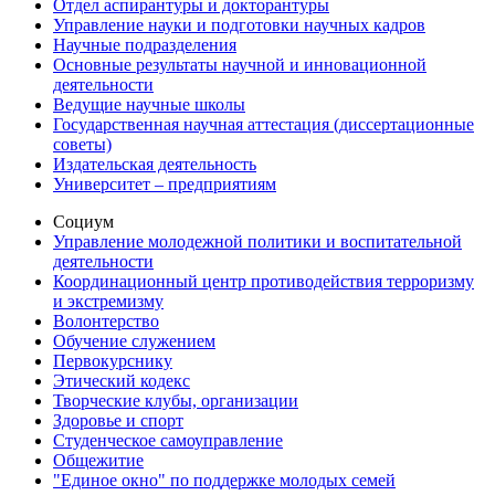
Отдел аспирантуры и докторантуры
Управление науки и подготовки научных кадров
Научные подразделения
Основные результаты научной и инновационной
деятельности
Ведущие научные школы
Государственная научная аттестация (диссертационные
советы)
Издательская деятельность
Университет – предприятиям
Социум
Управление молодежной политики и воспитательной
деятельности
Координационный центр противодействия терроризму
и экстремизму
Волонтерство
Обучение служением
Первокурснику
Этический кодекс
Творческие клубы, организации
Здоровье и спорт
Студенческое самоуправление
Общежитие
"Единое окно" по поддержке молодых семей