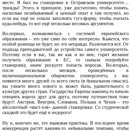
месте. Я был на стажировке в Остравском университете…
трижды! Этого, в принципе, уже достаточно, чтобы понять,
насколько незабываемый и ценный опыт я там получил, но
если вы ещё не пошли заполнять гугл-форму, чтобы поехать
куда-нибудь, то вот ещё несколько весомых аргументов.
Во-первых, познакомиться с системой европейского
образования – это уже само по себе интересно. Кажется, что
особой разницы не будет, но это неправда. Различается всё. От
подхода преподавателей до устройства самого университета.
Поэтому если в вас, так же как и во мне, горит желание
получить образование в ЕС, то сначала попробуйте
стажировку, иначе рискуете попасть впросак. Во-вторых,
после нескольких месяцев, проведённых в
мультинациональном общежитии университета, у вас
появится много друзей со всего света (в буквальном смысле),
вы узнаете много нового и, может быть, удивительного о
культуре других стран. Государства Европы наконец-то начали
отворять ворота друг для друга, поэтому путешествия тоже
будут! Австрия, Венгрия, Словакия, Польша и Чехия – это
абсолютный «маст-хэв» данной стажировки. Со студенческой
скидкой это будет ещё и недорого!
Ну и, конечно же, это языковая практика. В последнее время
конкуренция растёт какими-то небывалыми темпами, чтобы