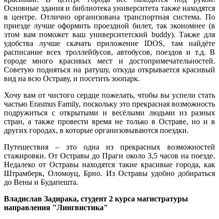
Основные здания и библиотека университета также находятся
в центре. Отлично организована транспортная система. По
приезде лучше оформить проездной билет, так экономнее (в
этом вам поможет ваш университетский buddy). Также для
удобства лучше скачать приложение IDOS, там найдёте
расписание всех троллейбусов, автобусов, поездов и т.д. В
городе много красивых мест и достопримечательностей.
Советую подняться на ратушу, откуда открывается красивый
вид на всю Остраву, и посетить зоопарк.
Хочу вам от чистого сердце пожелать, чтобы вы успели стать
частью Erasmus Family, поскольку это прекрасная возможность
подружиться с открытыми и весёлыми людьми из разных
стран, а также провести время не только в Остраве, но и в
других городах, в которые организовываются поездки.
Путешествия – это одна из прекрасных возможностей
стажировки. От Остравы до Праги около 3,5 часов на поезде.
Недалеко от Остравы находятся такие красивые города, как
Штрамберк, Оломоуц, Брно. Из Остравы удобно добираться
до Вены и Будапешта.
Владислав Задирака, студент 2 курса магистратуры
направления "Лингвистика"