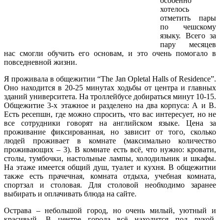
особенно
хотелось
отметить пары
по чешскому
языку. Всего за
пару месяцев
нас смогли обучить его основам, и это очень помогало в
повседневной жизни.
Я проживала в общежитии “The Jan Opletal Halls of Residence”.
Оно находится в 20-25 минутах ходьбы от центра и главных
зданий университета. На троллейбусе добираться минут 10-15.
Общежитие 3-х этажное и разделено на два корпуса: А и В.
Есть ресепшн, где можно спросить, что вас интересует, но не
все сотрудники говорят на английском языке. Цена за
проживание фиксированная, но зависит от того, сколько
людей проживает в комнате (максимально количество
проживающих – 3). В комнате есть всё, что нужно: кровати,
столы, тумбочки, настольные лампы, холодильник и шкафы.
На этаже имеется общий душ, туалет и кухня. В общежитии
также есть прачечная, комната отдыха, учебная комната,
спортзал и столовая. Для столовой необходимо заранее
выбирать и оплачивать блюда на сайте.
Острава – небольшой город, но очень милый, уютный и
красивый. В центре города всё находится под рукой.