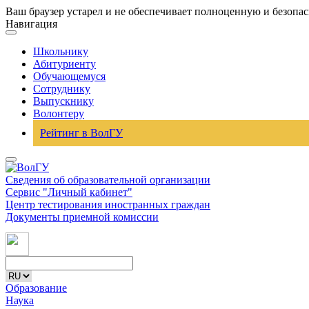
Ваш браузер устарел и не обеспечивает полноценную и безопа
Навигация
Школьнику
Абитуриенту
Обучающемуся
Сотруднику
Выпускнику
Волонтеру
Рейтинг в ВолГУ
Сведения об образовательной организации
Сервис "Личный кабинет"
Центр тестирования иностранных граждан
Документы приемной комиссии
Образование
Наука