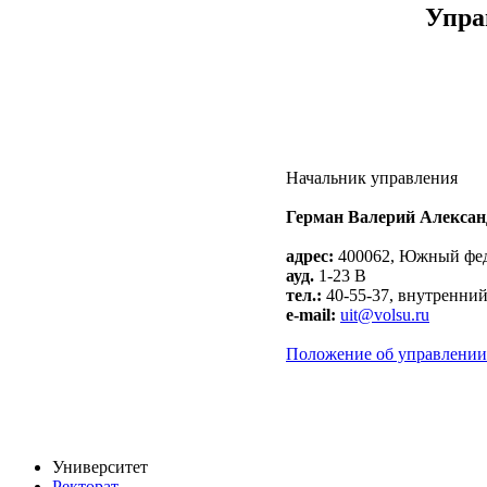
Упра
Начальник управления
Герман Валерий Алекса
адрес:
400062, Южный феде
ауд.
1-23 В
тел.:
40-55-37, внутренний
e-mail:
uit@volsu.ru
Положение об управлении
Университет
Ректорат