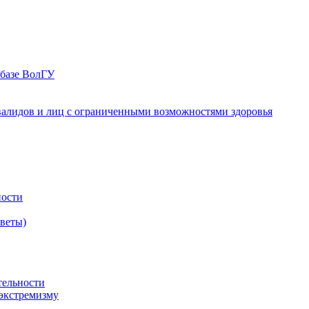
 базе ВолГУ
валидов и лиц с ограниченными возможностями здоровья
ности
оветы)
тельности
экстремизму