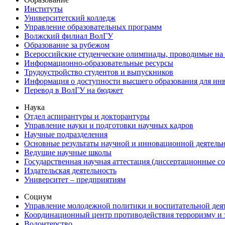
Институты
Университетский колледж
Управление образовательных программ
Волжский филиал ВолГУ
Образование за рубежом
Всероссийские студенческие олимпиады, проводимые на
Информационно-образовательные ресурсы
Трудоустройство студентов и выпускников
Информация о доступности высшего образования для ин
Перевод в ВолГУ на бюджет
Наука
Отдел аспирантуры и докторантуры
Управление науки и подготовки научных кадров
Научные подразделения
Основные результаты научной и инновационной деятель
Ведущие научные школы
Государственная научная аттестация (диссертационные с
Издательская деятельность
Университет – предприятиям
Социум
Управление молодежной политики и воспитательной дея
Координационный центр противодействия терроризму и 
Волонтерство