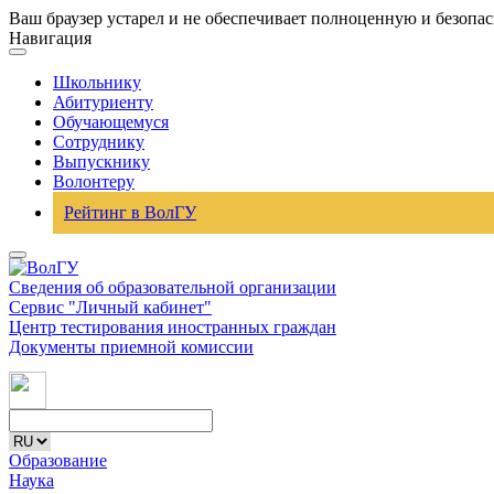
Ваш браузер устарел и не обеспечивает полноценную и безопа
Навигация
Школьнику
Абитуриенту
Обучающемуся
Сотруднику
Выпускнику
Волонтеру
Рейтинг в ВолГУ
Сведения об образовательной организации
Сервис "Личный кабинет"
Центр тестирования иностранных граждан
Документы приемной комиссии
Образование
Наука