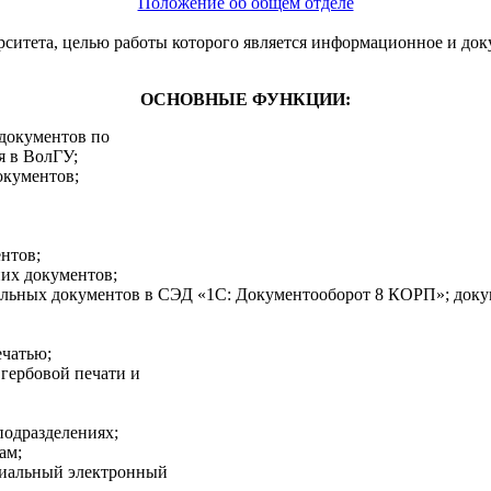
Положение об общем отделе
тета, целью работы которого является информационное и док
ОСНОВНЫЕ ФУНКЦИИ:
 документов по
я в ВолГУ;
окументов;
нтов;
них документов;
льных документов в СЭД «1С: Документооборот 8 КОРП»; докум
ечатью;
 гербовой печати и
подразделениях;
ам;
циальный электронный