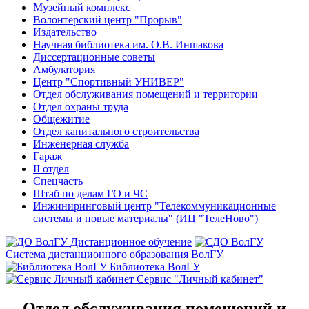
Музейный комплекс
Волонтерский центр "Прорыв"
Издательство
Научная библиотека им. О.В. Иншакова
Диссертационные советы
Амбулатория
Центр "Спортивный УНИВЕР"
Отдел обслуживания помещений и территории
Отдел охраны труда
Общежитие
Отдел капитального строительства
Инженерная служба
Гараж
II отдел
Спецчасть
Штаб по делам ГО и ЧС
Инжиниринговый центр "Телекоммуникационные
системы и новые материалы" (ИЦ "ТелеНово")
Дистанционное обучение
Система дистанционного образования ВолГУ
Библиотека ВолГУ
Сервис "Личный кабинет"
Отдел обслуживания помещений и