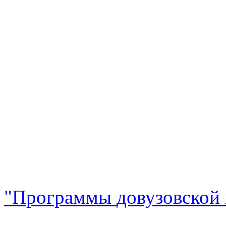
"Програ
ммы
довузовской