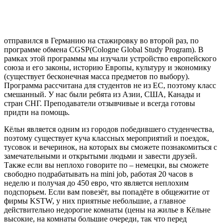
отправился в Германию на стажировку во второй раз, по
программе обмена CGSP(Cologne Global Study Program). В
рамках этой программы мы изучали устройство европейского
союза и его законы, историю Европы, культуру и экономику
(существует бесконечная масса предметов по выбору).
Программа рассчитана для студентов не из ЕС, поэтому класс
смешанный. У нас были ребята из Азии, США, Канады и
стран СНГ. Преподаватели отзывчивые и всегда готовы
придти на помощь.
Кёльн является одним из городов победившего студенчества,
поэтому существует куча классных мероприятий и поездок,
тусовок и вечеринок, на которых вы сможете познакомиться с
замечательными и открытыми людьми и завести друзей.
Также если вы неплохо говорите по – немецки, вы сможете
свободно подрабатывать на mini job, работая 20 часов в
неделю и получая до 450 евро, что является неплохим
подспорьем. Если вам повезёт, вы попадёте в общежитие от
фирмы KSTW, у них приятные небольшие, а главное
действительно недорогие комнаты (цены на жилье в Кёльне
высокие, на комнаты большие очереди, так что перед