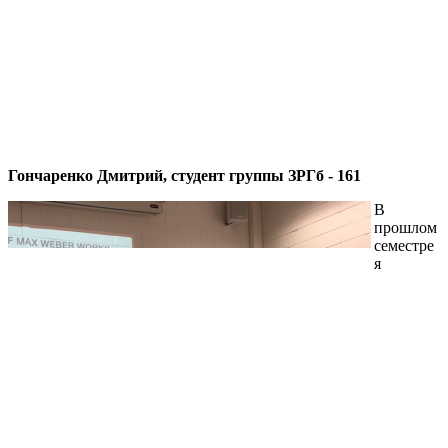
Гончаренко Дмитрий, студент группы ЗРГб - 161
В
прошлом
семестре
я