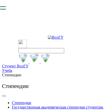
Ваш браузер устарел и не обеспечивает полноценную и
безопасную работу с сайтом. Пожалуйста
обновите браузер
,
чтобы улучшить взаимодействие с сайтом.
Студент ВолГУ
Учеба
Стипендии
Стипендии
Стипендии
Государственная академическая стипендия студентам,