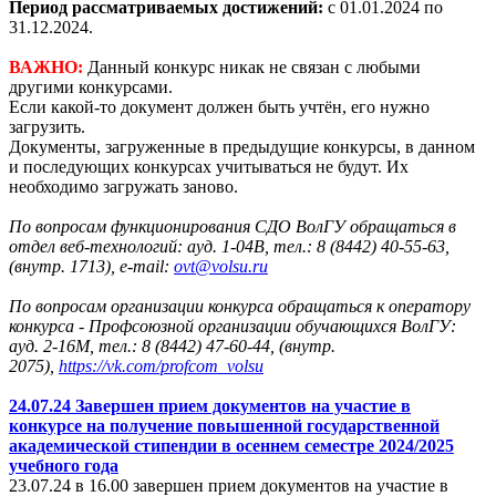
Период рассматриваемых достижений:
с 01.01.2024 по
31.12.2024
.
ВАЖНО:
Данный конкурс никак не связан с любыми
другими конкурсами.
Если какой-то документ должен быть учтён, его нужно
загрузить.
Документы, загруженные в предыдущие конкурсы, в данном
и последующих конкурсах учитываться не будут. Их
необходимо загружать заново.
По вопросам функционирования СДО ВолГУ обращаться в
отдел веб-технологий: ауд. 1-04В, тел.: 8 (8442) 40-55-63,
(внутр. 1713), e-mail:
ovt@volsu.ru
По вопросам организации конкурса обращаться к оператору
конкурса - Профсоюзной организации обучающихся ВолГУ:
ауд. 2-16М, тел.: 8 (8442) 47-60-44, (внутр.
2075),
https://vk.com/profcom_volsu
24.07.24 Завершен прием документов на участие в
конкурсе на получение повышенной государственной
академической стипендии в осеннем семестре 2024/2025
учебного года
23.07.24 в 16.00 завершен прием документов на участие в