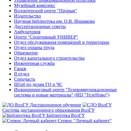
Управление информационной политики
Музейный комплекс
Волонтерский центр "Прорыв"
Издательство
Научная библиотека им. О.В. Иншакова
Диссертационные советы
Амбулатория
Центр "Спортивный УНИВЕР"
Отдел обслуживания помещений и территории
Отдел охраны труда
Общежитие
Отдел капитального строительства
Инженерная служба
Гараж
II отдел
Спецчасть
Штаб по делам ГО и ЧС
Инжиниринговый центр "Телекоммуникационные
системы и новые материалы" (ИЦ "ТелеНово")
Дистанционное обучение
Система дистанционного образования ВолГУ
Библиотека ВолГУ
Сервис "Личный кабинет"