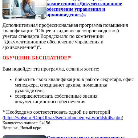
компетенции «Документационное
обеспечение управления и
архивоведение»)»
Дополнительная профессиональная программа повышения
квалификации "Общее и кадровое делопроизводство (с
учетом стандарта Ворлдскиллс по компетенции
"Документационное обеспечение управления и
архивоведение")".
ОБУЧЕНИЕ БЕСПЛАТНОЕ!*
Вам подойдет эта программа, если вы хотите:
повысить свою квалификацию в работе секретаря, офис-
менеджера, специалист архива, помощника
руководителя;
совершенствовать собственные знания
документационного обеспечения.
* Необходимо соответствовать одной из категорий
(
https://volsu.ru/DopObraz/tsentr-obucheniya-worldskills.php
)
Количество показов: 24156
Новинка: Новый курс
Основные подходы и современные