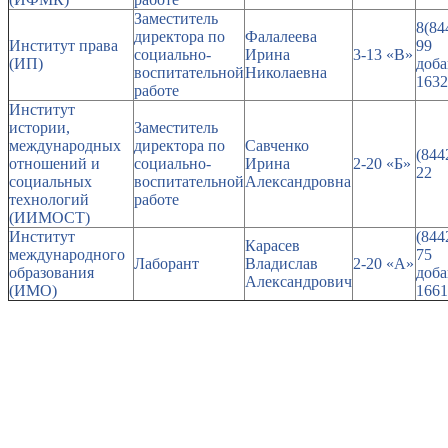
Заместитель
8(84
директора по
Фалалеева
Институт права
99
социально-
Ирина
3-13 «В»
(ИП)
доб
воспитательной
Николаевна
1632
работе
Институт
истории,
Заместитель
международных
директора по
Савченко
(844
отношений и
социально-
Ирина
2-20 «Б»
22
социальных
воспитательной
Александровна
технологий
работе
(ИИМОСТ)
Институт
(844
Карасев
международного
75
Лаборант
Владислав
2-20 «А»
образования
доб
Александрович
(ИМО)
1661