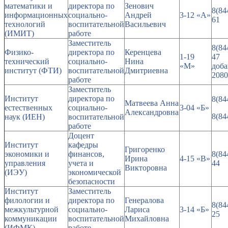
математики и
директора по
Зенович
8(84
информационных
социально-
Андрей
3-12 «А»
61
технологий
воспитательной
Васильевич
(ИМИТ)
работе
Заместитель
8(84
Физико-
директора по
Керенцева
1-19
47
технический
социально-
Нина
«М»
доб
институт (ФТИ)
воспитательной
Дмитриевна
2080
работе
Заместитель
Институт
директора по
8(84
Матвеева Анна
естественных
социально-
3-04 «Б»
Александровна
8(84
наук (ИЕН)
воспитательной
работе
Доцент
Институт
кафедры
Григоренко
экономики и
финансов,
8(84
Ирина
4-15 «В»
управления
учета и
44
Викторовна
(ИЭУ)
экономической
безопасности
Институт
Заместитель
филологии и
директора по
Генералова
8(84
межкультурной
социально-
Лариса
3-14 «Б»
25
коммуникации
воспитательной
Михайловна
(ИФМК)
работе