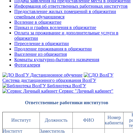
Подача заявления на предоставление места в общежитии
Информация об ответственных работниках институтов
Предоставление жилых помещений в общежитии
семейным обучающимся
Вселение в общежитие
Приказ и график вселения в общежитие
Оплата за проживание и дополнительные услуги в
общежитии
Переселение в общежитии
Продление проживания в общежитии
Выселение из общежития
Комнаты культурно-бытового назначения
Фотогалерея
Дистанционное обучение
Система дистанционного образования ВолГУ
Библиотека ВолГУ
Сервис "Личный кабинет"
Ответственные работники институтов
Номер
Институт
Должность
ФИО
р
кабинета
т
Институт
Заместитель