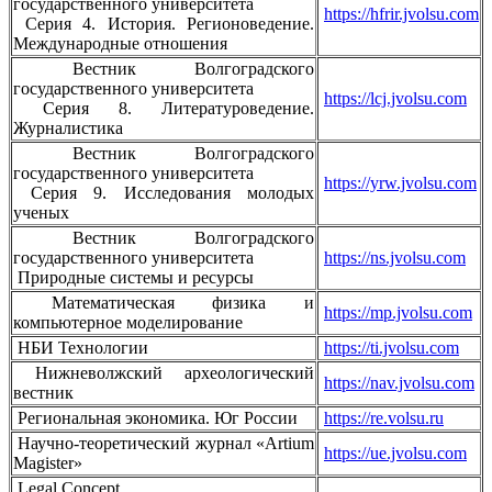
государственного университета
https://hfrir.jvolsu.com
Серия 4. История. Регионоведение.
Международные отношения
Вестник Волгоградского
государственного университета
https://lcj.jvolsu.com
Серия 8. Литературоведение.
Журналистика
Вестник Волгоградского
государственного университета
https://yrw.jvolsu.com
Серия 9. Исследования молодых
ученых
Вестник Волгоградского
государственного университета
https://ns.jvolsu.com
Природные системы и ресурсы
Математическая физика и
https://mp.jvolsu.com
компьютерное моделирование
НБИ Технологии
https://ti.jvolsu.com
Нижневолжский археологический
https://nav.jvolsu.com
вестник
Региональная экономика. Юг России
https://re.volsu.ru
Научно-теоретический журнал «Artium
https://ue.jvolsu.com
Magister»
Legal Concept