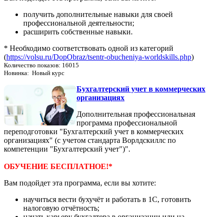
получить дополнительные навыки для своей
профессиональной деятельности;
расширить собственные навыки.
* Необходимо соответствовать одной из категорий
(
https://volsu.ru/DopObraz/tsentr-obucheniya-worldskills.php
)
Количество показов: 16015
Новинка: Новый курс
Бухгалтерский учет в коммерческих
организациях
Дополнительная профессиональная
программа профессиональной
переподготовки "Бухгалтерский учет в коммерческих
организациях" (с учетом стандарта Ворлдскиллс по
компетенции "Бухгалтерский учет")".
ОБУЧЕНИЕ БЕСПЛАТНОЕ!*
Вам подойдет эта программа, если вы хотите:
научиться вести бухучёт и работать в 1С, готовить
налоговую отчётность;
начать карьеру бухгалтера в организации или на