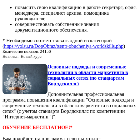
повысить свою квалификацию в работе секретаря, офис-
менеджера, специалист архива, помощника
руководителя;
совершенствовать собственные знания
документационного обеспечения.
* Необходимо соответствовать одной из категорий
(
https://volsu.ru/DopObraz/tsentr-obucheniya-worldskills.php
)
Количество показов: 24156
Новинка: Новый курс
Основные подходы и современные
технологии в области маркетинга в
социальных сетях (по стандартам
Ворлдскиллс)
Дополнительная профессиональная
программа повышения квалификации "Основные подходы и
современные технологии в области маркетинга в социальных
сетях" (с учетом стандарта Ворлдскиллс по компетенции
"Интернет-маркетинг")".
ОБУЧЕНИЕ БЕСПЛАТНОЕ!*
Вам подойдет эта программа, если вы хотите: