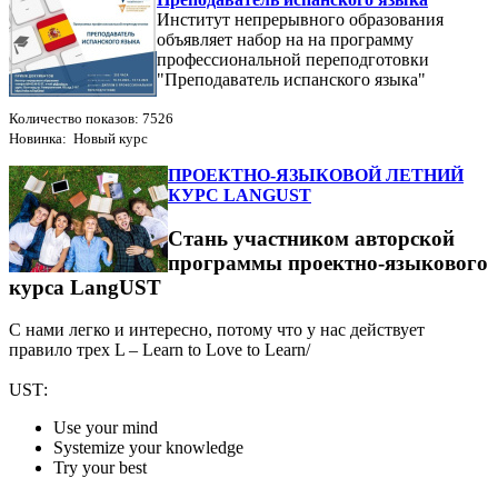
Институт непрерывного образования
объявляет набор на на программу
профессиональной переподготовки
"Преподаватель испанского языка"
Количество показов: 7526
Новинка: Новый курс
ПРОЕКТНО-ЯЗЫКОВОЙ ЛЕТНИЙ
КУРС LANGUST
Стань участником авторской
программы проектно-языкового
курса LangUST
С нами легко и интересно, потому что у нас действует
правило трех L – Learn to Love to Learn/
USТ:
Use your mind
Systemize your knowledge
Try your best