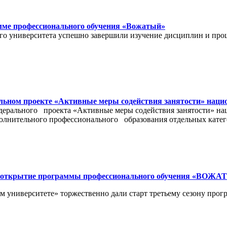
мме профессионального обучения «Вожатый»
ого университета успешно завершили изучение дисциплин и про
альном проекте «Активные меры содействия занятости» нац
едерального проекта «Активные меры содействия занятости» н
олнительного профессионального образования отдельных катег
ло открытие программы профессионального обучения «ВОЖ
ном университете» торжественно дали старт третьему сезону 