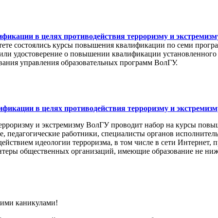
икации в целях противодействия терроризму и экстремизм
тете состоялись курсы повышения квалификации по семи прогр
чили удостоверение о повышении квалификации установленного 
вания управления образовательных программ ВолГУ.
фикации в целях противодействия терроризму и экстремизм
ерроризму и экстремизму ВолГУ проводит набор на курсы пов
 педагогические работники, специалисты органов исполнительн
действием идеологии терроризма, в том числе в сети Интернет, 
онтеры общественных организаций, имеющие образование не ниж
ними каникулами!