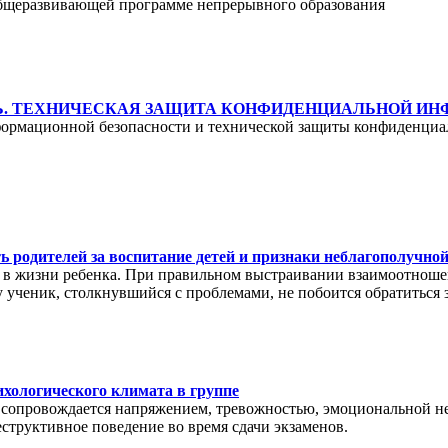
общеразвивающей программе непрерывного образования
. ТЕХНИЧЕСКАЯ ЗАЩИТА КОНФИДЕНЦИАЛЬНОЙ И
формационной безопасности и технической защиты конфиденци
ь родителей за воспитание детей и признаки неблагополучно
й в жизни ребенка. При правильном выстраивании взаимоотноше
у ученик, столкнувшийся с проблемами, не побоится обратиться
ихологического климата в группе
я сопровождается напряжением, тревожностью, эмоциональной не
структивное поведение во время сдачи экзаменов.