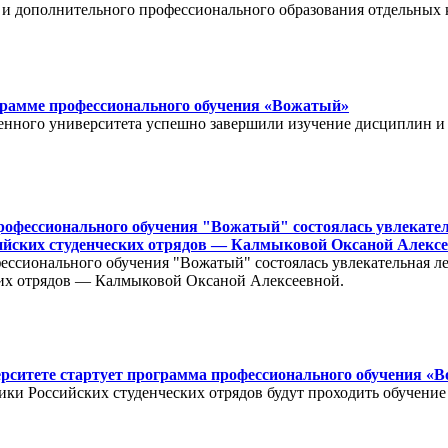
 и дополнительного профессионального образования отдельных 
грамме профессионального обучения «Вожатый»
венного университета успешно завершили изучение дисциплин и
рофессионального обучения "Вожатый" состоялась увлекател
сийских студенческих отрядов — Калмыковой Оксаной Алексе
фессионального обучения "Вожатый" состоялась увлекательная л
ких отрядов — Калмыковой Оксаной Алексеевной.
ерситете стартует программа профессионального обучения «
ники Российских студенческих отрядов будут проходить обучени