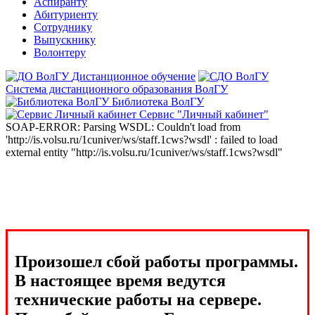
Аспиранту
Абитуриенту
Сотруднику
Выпускнику
Волонтеру
Дистанционное обучение
Система дистанционного образования ВолГУ
Библиотека ВолГУ
Сервис "Личный кабинет"
SOAP-ERROR: Parsing WSDL: Couldn't load from
'http://is.volsu.ru/1cuniver/ws/staff.1cws?wsdl' : failed to load
external entity "http://is.volsu.ru/1cuniver/ws/staff.1cws?wsdl"
Произошел сбой работы программы.
В настоящее время ведутся
технические работы на сервере.