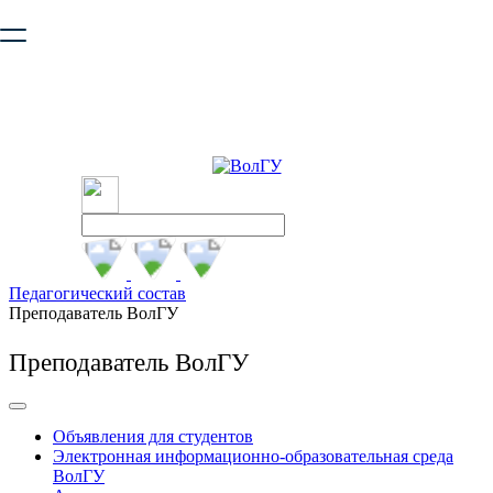
Ваш браузер устарел и не обеспечивает полноценную и
безопасную работу с сайтом. Пожалуйста
обновите браузер
,
чтобы улучшить взаимодействие с сайтом.
Педагогический состав
Преподаватель ВолГУ
Преподаватель ВолГУ
Объявления для студентов
Электронная информационно-образовательная среда
ВолГУ