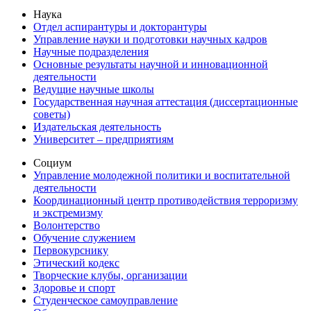
Наука
Отдел аспирантуры и докторантуры
Управление науки и подготовки научных кадров
Научные подразделения
Основные результаты научной и инновационной
деятельности
Ведущие научные школы
Государственная научная аттестация (диссертационные
советы)
Издательская деятельность
Университет – предприятиям
Социум
Управление молодежной политики и воспитательной
деятельности
Координационный центр противодействия терроризму
и экстремизму
Волонтерство
Обучение служением
Первокурснику
Этический кодекс
Творческие клубы, организации
Здоровье и спорт
Студенческое самоуправление