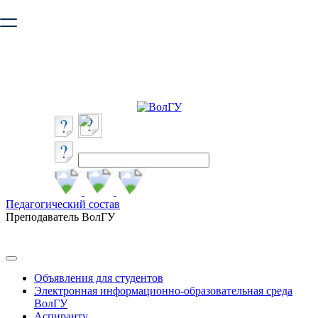
Ваш браузер устарел и не обеспечивает полноценную и
безопасную работу с сайтом. Пожалуйста
обновите браузер
,
чтобы улучшить взаимодействие с сайтом.
Педагогический состав
Преподаватель ВолГУ
Объявления для студентов
Электронная информационно-образовательная среда
ВолГУ
Аспиранту