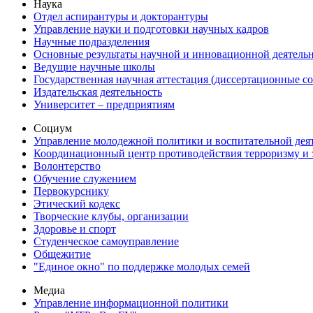
Наука
Отдел аспирантуры и докторантуры
Управление науки и подготовки научных кадров
Научные подразделения
Основные результаты научной и инновационной деятель
Ведущие научные школы
Государственная научная аттестация (диссертационные с
Издательская деятельность
Университет – предприятиям
Социум
Управление молодежной политики и воспитательной дея
Координационный центр противодействия терроризму и 
Волонтерство
Обучение служением
Первокурснику
Этический кодекс
Творческие клубы, организации
Здоровье и спорт
Студенческое самоуправление
Общежитие
"Единое окно" по поддержке молодых семей
Медиа
Управление информационной политики