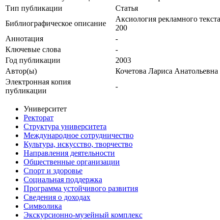
Тип публикации
Статья
Аксиология рекламного текста. 
Библиографическое описание
200
Аннотация
-
Ключевые cлова
-
Год публикации
2003
Автор(ы)
Кочетова Лариса Анатольевна
Электронная копия
-
публикации
Университет
Ректорат
Структура университета
Международное сотрудничество
Культура, искусство, творчество
Направления деятельности
Общественные организации
Спорт и здоровье
Социальная поддержка
Программа устойчивого развития
Сведения о доходах
Символика
Экскурсионно-музейный комплекс