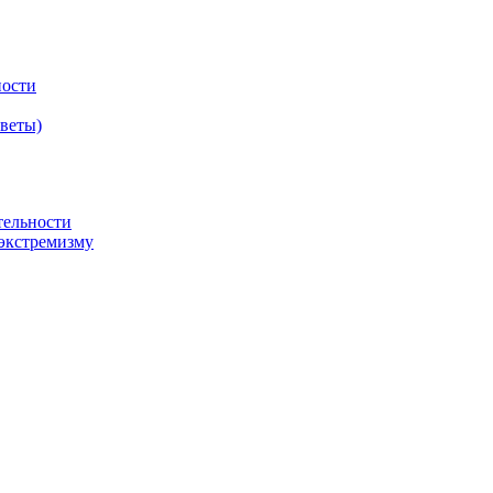
ности
оветы)
тельности
экстремизму