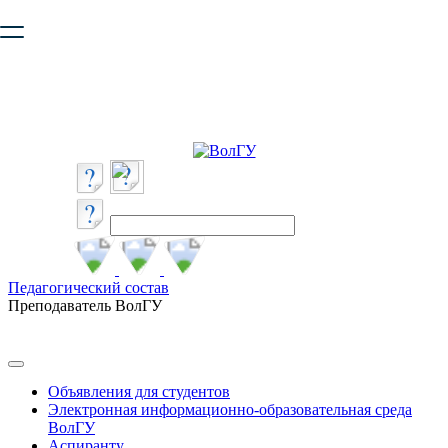
Ваш браузер устарел и не обеспечивает полноценную и
безопасную работу с сайтом. Пожалуйста
обновите браузер
,
чтобы улучшить взаимодействие с сайтом.
Педагогический состав
Преподаватель ВолГУ
Объявления для студентов
Электронная информационно-образовательная среда
ВолГУ
Аспиранту