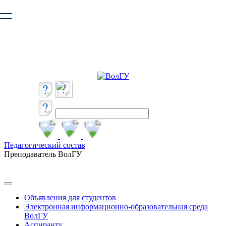
Ваш браузер устарел и не обеспечивает полноценную и
безопасную работу с сайтом. Пожалуйста
обновите браузер
,
чтобы улучшить взаимодействие с сайтом.
Педагогический состав
Преподаватель ВолГУ
Объявления для студентов
Электронная информационно-образовательная среда
ВолГУ
Аспиранту