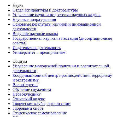
Наука
Отдел аспирантуры и докторантуры
Управление науки и подготовки научных кадров
Научные подразделения
Основные результаты научной и инновационной
деятельности
Ведущие научные школы
Государственная научная аттестация (диссертационные
советы)
Издательская деятельность
Университет – предприятиям
Социум
Управление молодежной политики и воспитательной
деятельности
Координационный центр противодействия терроризму
и экстремизму
Волонтерство
Обучение служением
Первокурснику
Этический кодекс
Творческие клубы, организации
Здоровье и спорт
Студенческое самоуправление