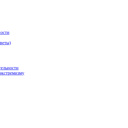
ности
оветы)
тельности
экстремизму