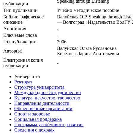
Speaking through Listening
публикации
Тип публикации
Учебно-методическое пособие
Библиографическое
Валуйская О.Р. Speaking through Lis
описание
— Волгоград : Издательство ВолГУ, 
Аннотация
-
Ключевые cлова
-
Год публикации
2006
Валуйская Ольга Руслановна
Автор(ы)
Кочетова Лариса Анатольевна
Электронная копия
-
публикации
Университет
Ректорат
Структура университета
Международное сотрудничество
Культура, искусство, творчество
Направления деятельности
Общественные организации
Спорт и здоровье
Социальная поддержка
Программа устойчивого развития
Сведения о доходах