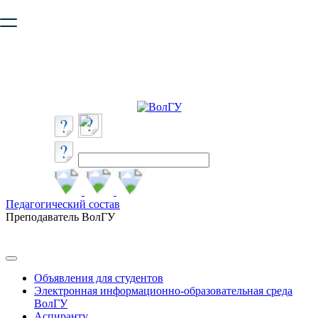
Ваш браузер устарел и не обеспечивает полноценную и
безопасную работу с сайтом. Пожалуйста
обновите браузер
,
чтобы улучшить взаимодействие с сайтом.
Педагогический состав
Преподаватель ВолГУ
Объявления для студентов
Электронная информационно-образовательная среда
ВолГУ
Аспиранту