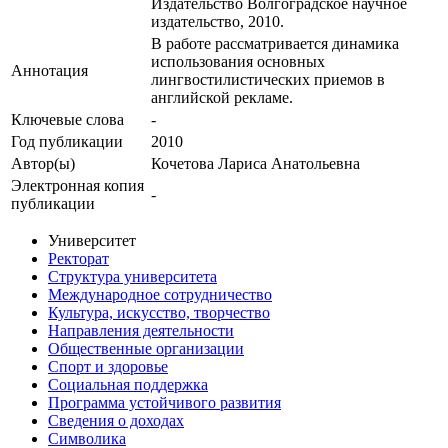
Издательство Волгоградское научное
издательство, 2010.
В работе рассматривается динамика
использования основных
Аннотация
лингвостилистических приемов в
английской рекламе.
Ключевые cлова
-
Год публикации
2010
Автор(ы)
Кочетова Лариса Анатольевна
Электронная копия
-
публикации
Университет
Ректорат
Структура университета
Международное сотрудничество
Культура, искусство, творчество
Направления деятельности
Общественные организации
Спорт и здоровье
Социальная поддержка
Программа устойчивого развития
Сведения о доходах
Символика