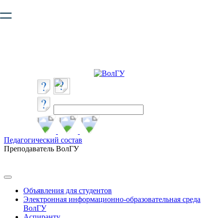
Ваш браузер устарел и не обеспечивает полноценную и
безопасную работу с сайтом. Пожалуйста
обновите браузер
,
чтобы улучшить взаимодействие с сайтом.
Педагогический состав
Преподаватель ВолГУ
Объявления для студентов
Электронная информационно-образовательная среда
ВолГУ
Аспиранту