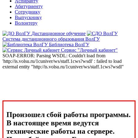
Аспиранту
Абитуриенту
Сотруднику
Выпускнику
Волонтеру
Дистанционное обучение
Система дистанционного образования ВолГУ
Библиотека ВолГУ
Сервис "Личный кабинет"
SOAP-ERROR: Parsing WSDL: Couldn't load from
'http://is.volsu.ru/1cuniver/ws/staff.1cws?wsdl' : failed to load
external entity "http://is.volsu.ru/1cuniver/ws/staff.1cws?wsdl"
Произошел сбой работы программы.
В настоящее время ведутся
технические работы на сервере.