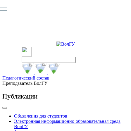
Ваш браузер устарел и не обеспечивает полноценную и
безопасную работу с сайтом. Пожалуйста
обновите браузер
,
чтобы улучшить взаимодействие с сайтом.
Педагогический состав
Преподаватель ВолГУ
Публикации
Объявления для студентов
Электронная информационно-образовательная среда
ВолГУ