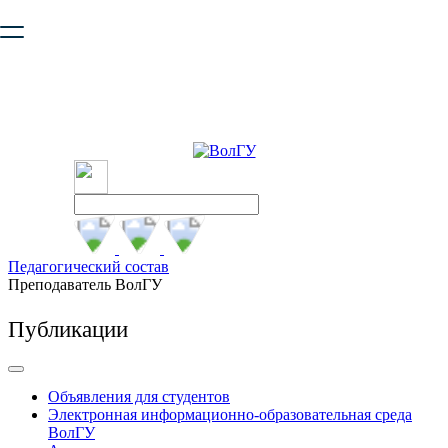
Ваш браузер устарел и не обеспечивает полноценную и
безопасную работу с сайтом. Пожалуйста
обновите браузер
,
чтобы улучшить взаимодействие с сайтом.
Педагогический состав
Преподаватель ВолГУ
Публикации
Объявления для студентов
Электронная информационно-образовательная среда
ВолГУ