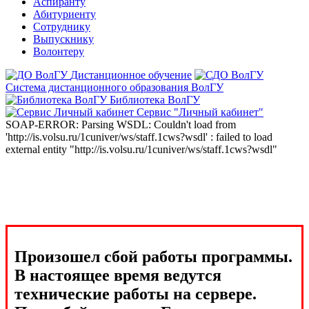
Аспиранту
Абитуриенту
Сотруднику
Выпускнику
Волонтеру
Дистанционное обучение
Система дистанционного образования ВолГУ
Библиотека ВолГУ
Сервис "Личный кабинет"
SOAP-ERROR: Parsing WSDL: Couldn't load from
'http://is.volsu.ru/1cuniver/ws/staff.1cws?wsdl' : failed to load
external entity "http://is.volsu.ru/1cuniver/ws/staff.1cws?wsdl"
Произошел сбой работы программы.
В настоящее время ведутся
технические работы на сервере.