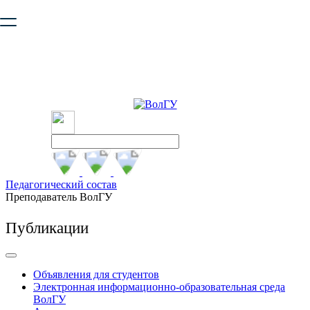
Ваш браузер устарел и не обеспечивает полноценную и
безопасную работу с сайтом. Пожалуйста
обновите браузер
,
чтобы улучшить взаимодействие с сайтом.
Педагогический состав
Преподаватель ВолГУ
Публикации
Объявления для студентов
Электронная информационно-образовательная среда
ВолГУ