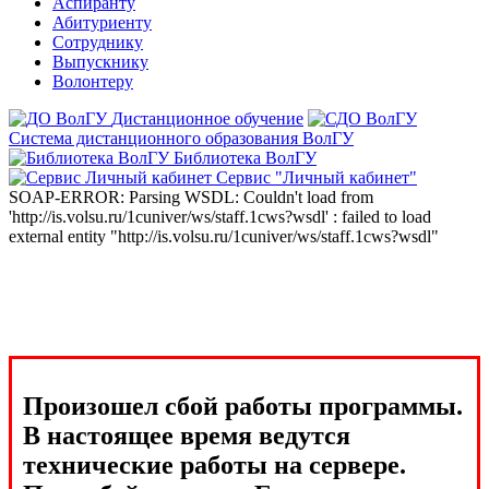
Аспиранту
Абитуриенту
Сотруднику
Выпускнику
Волонтеру
Дистанционное обучение
Система дистанционного образования ВолГУ
Библиотека ВолГУ
Сервис "Личный кабинет"
SOAP-ERROR: Parsing WSDL: Couldn't load from
'http://is.volsu.ru/1cuniver/ws/staff.1cws?wsdl' : failed to load
external entity "http://is.volsu.ru/1cuniver/ws/staff.1cws?wsdl"
Произошел сбой работы программы.
В настоящее время ведутся
технические работы на сервере.