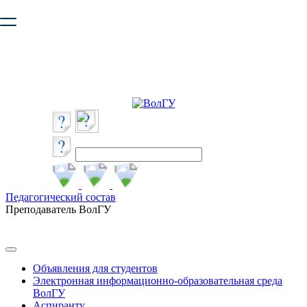
Ваш браузер устарел и не обеспечивает полноценную и
безопасную работу с сайтом. Пожалуйста
обновите браузер
,
чтобы улучшить взаимодействие с сайтом.
Педагогический состав
Преподаватель ВолГУ
Объявления для студентов
Электронная информационно-образовательная среда
ВолГУ
Аспиранту