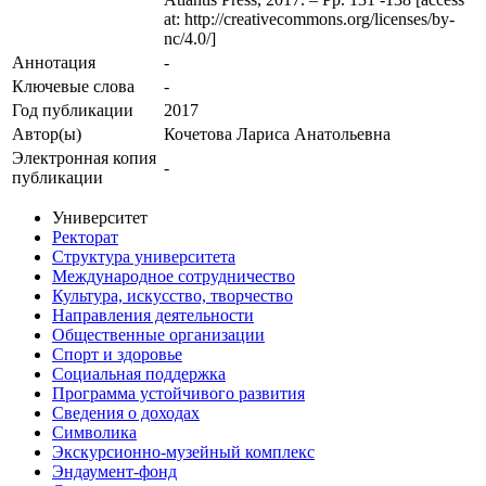
at: http://creativecommons.org/licenses/by-
nc/4.0/]
Аннотация
-
Ключевые cлова
-
Год публикации
2017
Автор(ы)
Кочетова Лариса Анатольевна
Электронная копия
-
публикации
Университет
Ректорат
Структура университета
Международное сотрудничество
Культура, искусство, творчество
Направления деятельности
Общественные организации
Спорт и здоровье
Социальная поддержка
Программа устойчивого развития
Сведения о доходах
Символика
Экскурсионно-музейный комплекс
Эндаумент-фонд