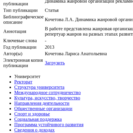
Динамика жанровой организации рекламн
публикации
Тип публикации
Статья
Библиографическое
Кочетова Л.А. Динамика жанровой организац
описание
В работе представлена жанровая организа
Аннотация
репертуар жанров на разных этапах разви
Ключевые cлова
-
Год публикации
2013
Автор(ы)
Кочетова Лариса Анатольевна
Электронная копия
Загрузить
публикации
Университет
Ректорат
Структура университета
Международное сотрудничество
Культура, искусство, творчество
Направления деятельности
Общественные организации
Спорт и здоровье
Социальная поддержка
Программа устойчивого развития
Сведения о доходах