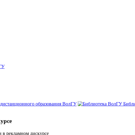
ГУ
 дистанционного образования ВолГУ
Библ
урсе
 в рекламном дискурсе