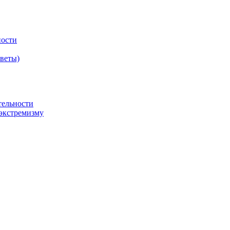
ности
оветы)
тельности
экстремизму