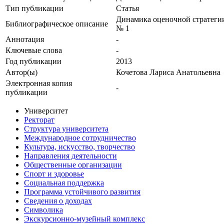
Тип публикации
Статья
Динамика оценочной стратегии 
Библиографическое описание
№ 1
Аннотация
-
Ключевые cлова
-
Год публикации
2013
Автор(ы)
Кочетова Лариса Анатольевна
Электронная копия
-
публикации
Университет
Ректорат
Структура университета
Международное сотрудничество
Культура, искусство, творчество
Направления деятельности
Общественные организации
Спорт и здоровье
Социальная поддержка
Программа устойчивого развития
Сведения о доходах
Символика
Экскурсионно-музейный комплекс