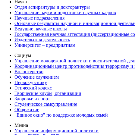
Наука
Отдел аспирантуры и докторантуры
Управление науки и подготовки научных кадров
Научные подразделения
Основные результаты научной и инновационной деятель
Ведущие научные школы
Государственная научная аттестация (диссертационные с
Издательская деятельность
Университет – предприятиям
Социум
Управление молодежной политики и воспитательной дея
Координационный центр противодействия терроризму и 
Волонтерство
Обучение служением
Первокурснику
Этический кодекс
Творческие клубы, организации
Здоровье и спорт
Студенческое самоуправление
Общежитие
"Единое окно" по поддержке молодых семей
Медиа
Управление информационной политики