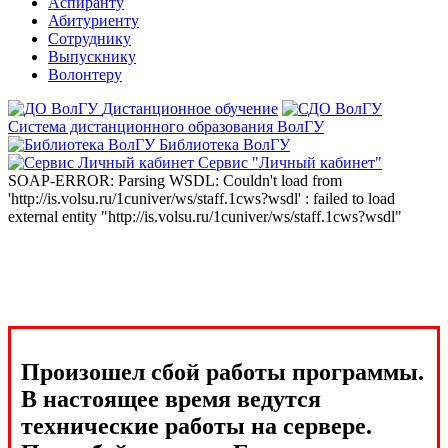
Аспиранту
Абитуриенту
Сотруднику
Выпускнику
Волонтеру
Дистанционное обучение
Система дистанционного образования ВолГУ
Библиотека ВолГУ
Сервис "Личный кабинет"
SOAP-ERROR: Parsing WSDL: Couldn't load from
'http://is.volsu.ru/1cuniver/ws/staff.1cws?wsdl' : failed to load
external entity "http://is.volsu.ru/1cuniver/ws/staff.1cws?wsdl"
Произошел сбой работы программы.
В настоящее время ведутся
технические работы на сервере.