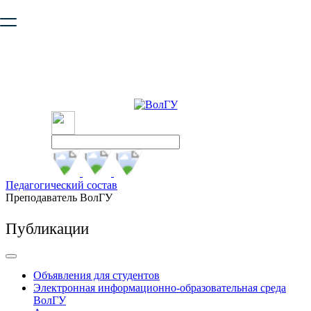
Ваш браузер устарел и не обеспечивает полноценную и
безопасную работу с сайтом. Пожалуйста
обновите браузер
,
чтобы улучшить взаимодействие с сайтом.
Педагогический состав
Преподаватель ВолГУ
Публикации
Объявления для студентов
Электронная информационно-образовательная среда
ВолГУ