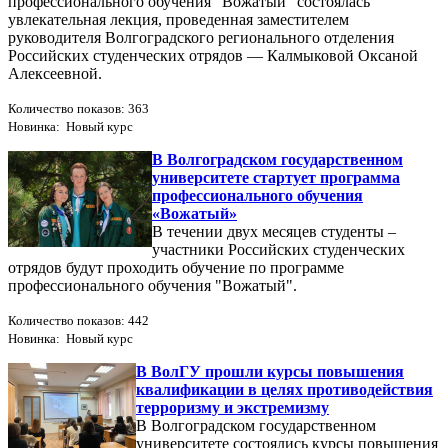
профессионального обучения "Вожатый" состоялась
увлекательная лекция, проведенная заместителем
руководителя Волгоградского регионального отделения
Российских студенческих отрядов — Калмыковой Оксаной
Алексеевной.
Количество показов: 363
Новинка: Новый курс
В Волгоградском государственном
университете стартует программа
профессионального обучения
«Вожатый»
В течении двух месяцев студенты –
участники Российских студенческих
отрядов будут проходить обучение по программе
профессионального обучения "Вожатый".
Количество показов: 442
Новинка: Новый курс
В ВолГУ прошли курсы повышения
квалификации в целях противодействия
терроризму и экстремизму
В Волгоградском государственном
университете состоялись курсы повышения