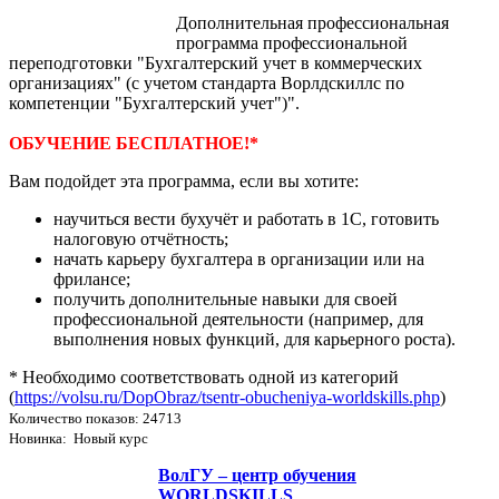
Дополнительная профессиональная
программа профессиональной
переподготовки "Бухгалтерский учет в коммерческих
организациях" (с учетом стандарта Ворлдскиллс по
компетенции "Бухгалтерский учет")".
ОБУЧЕНИЕ БЕСПЛАТНОЕ!*
Вам подойдет эта программа, если вы хотите:
научиться вести бухучёт и работать в 1С, готовить
налоговую отчётность;
начать карьеру бухгалтера в организации или на
фрилансе;
получить дополнительные навыки для своей
профессиональной деятельности (например, для
выполнения новых функций, для карьерного роста).
* Необходимо соответствовать одной из категорий
(
https://volsu.ru/DopObraz/tsentr-obucheniya-worldskills.php
)
Количество показов: 24713
Новинка: Новый курс
ВолГУ – центр обучения
WORLDSKILLS