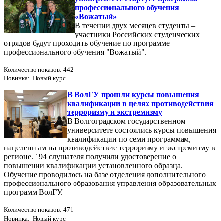
профессионального обучения
«Вожатый»
В течении двух месяцев студенты –
участники Российских студенческих
отрядов будут проходить обучение по программе
профессионального обучения "Вожатый".
Количество показов: 442
Новинка: Новый курс
В ВолГУ прошли курсы повышения
квалификации в целях противодействия
терроризму и экстремизму
В Волгоградском государственном
университете состоялись курсы повышения
квалификации по семи программам,
нацеленным на противодействие терроризму и экстремизму в
регионе. 194 слушателя получили удостоверение о
повышении квалификации установленного образца.
Обучение проводилось на базе отделения дополнительного
профессионального образования управления образовательных
программ ВолГУ.
Количество показов: 471
Новинка: Новый курс