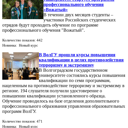
профессионального обучения
«Вожатый»
В течении двух месяцев студенты –
участники Российских студенческих
отрядов будут проходить обучение по программе
профессионального обучения "Вожатый".
Количество показов: 442
Новинка: Новый курс
В ВолГУ прошли курсы повышения
квалификации в целях противодействия
терроризму и экстремизму
В Волгоградском государственном
университете состоялись курсы повышения
квалификации по семи программам,
нацеленным на противодействие терроризму и экстремизму в
регионе. 194 слушателя получили удостоверение о
повышении квалификации установленного образца.
Обучение проводилось на базе отделения дополнительного
профессионального образования управления образовательных
программ ВолГУ.
Количество показов: 471
Новинка: Новый курс