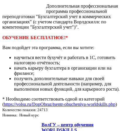
Дополнительная профессиональная
программа профессиональной
переподготовки "Бухгалтерский учет в коммерческих
организациях" (с учетом стандарта Ворлдскиллс по
компетенции "Бухгалтерский учет")".
ОБУЧЕНИЕ БЕСПЛАТНОЕ!*
Вам подойдет эта программа, если вы хотите:
научиться вести бухучёт и работать в 1С, готовить
налоговую отчётность;
начать карьеру бухгалтера в организации или на
фрилансе;
получить дополнительные навыки для своей
профессиональной деятельности (например, для
выполнения новых функций, для карьерного роста).
* Необходимо соответствовать одной из категорий
(
https://volsu.ru/DopObraz/tsentr-obucheniya-worldskills.php
)
Количество показов: 24713
Новинка: Новый курс
ВолГУ – центр обучения
WORLDSKILLS