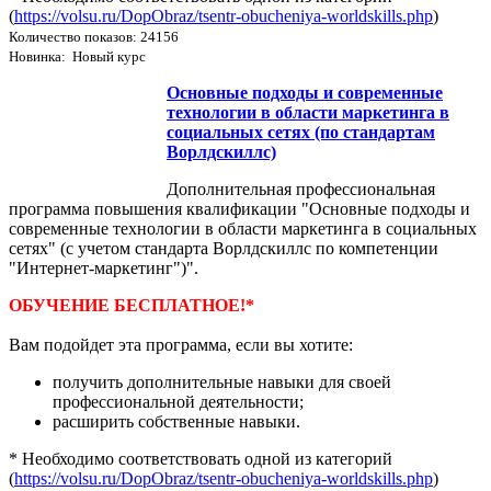
(
https://volsu.ru/DopObraz/tsentr-obucheniya-worldskills.php
)
Количество показов: 24156
Новинка: Новый курс
Основные подходы и современные
технологии в области маркетинга в
социальных сетях (по стандартам
Ворлдскиллс)
Дополнительная профессиональная
программа повышения квалификации "Основные подходы и
современные технологии в области маркетинга в социальных
сетях" (с учетом стандарта Ворлдскиллс по компетенции
"Интернет-маркетинг")".
ОБУЧЕНИЕ БЕСПЛАТНОЕ!*
Вам подойдет эта программа, если вы хотите:
получить дополнительные навыки для своей
профессиональной деятельности;
расширить собственные навыки.
* Необходимо соответствовать одной из категорий
(
https://volsu.ru/DopObraz/tsentr-obucheniya-worldskills.php
)