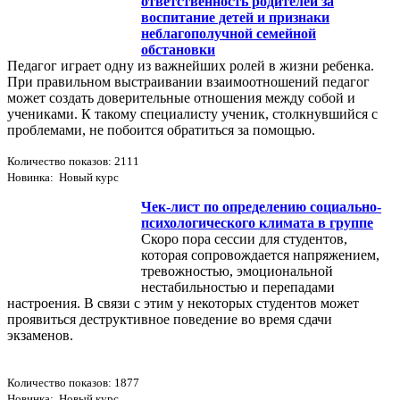
ответственность родителей за
воспитание детей и признаки
неблагополучной семейной
обстановки
Педагог играет одну из важнейших ролей в жизни ребенка.
При правильном выстраивании взаимоотношений педагог
может создать доверительные отношения между собой и
учениками. К такому специалисту ученик, столкнувшийся с
проблемами, не побоится обратиться за помощью.
Количество показов: 2111
Новинка: Новый курс
Чек-лист по определению социально-
психологического климата в группе
Скоро пора сессии для студентов,
которая сопровождается напряжением,
тревожностью, эмоциональной
нестабильностью и перепадами
настроения. В связи с этим у некоторых студентов может
проявиться деструктивное поведение во время сдачи
экзаменов.
Количество показов: 1877
Новинка: Новый курс