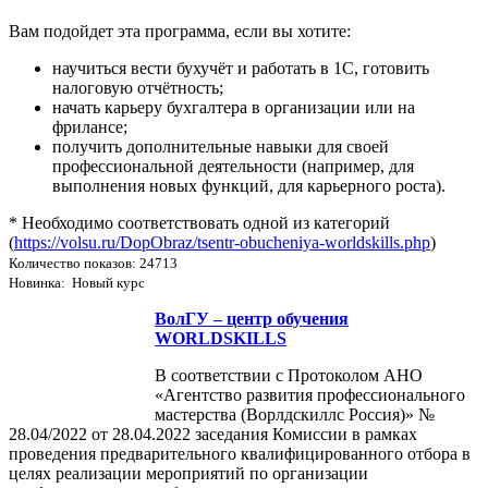
Вам подойдет эта программа, если вы хотите:
научиться вести бухучёт и работать в 1С, готовить
налоговую отчётность;
начать карьеру бухгалтера в организации или на
фрилансе;
получить дополнительные навыки для своей
профессиональной деятельности (например, для
выполнения новых функций, для карьерного роста).
* Необходимо соответствовать одной из категорий
(
https://volsu.ru/DopObraz/tsentr-obucheniya-worldskills.php
)
Количество показов: 24713
Новинка: Новый курс
ВолГУ – центр обучения
WORLDSKILLS
В соответствии с Протоколом АНО
«Агентство развития профессионального
мастерства (Ворлдскиллс Россия)» №
28.04/2022 от 28.04.2022 заседания Комиссии в рамках
проведения предварительного квалифицированного отбора в
целях реализации мероприятий по организации