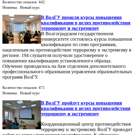
Количество показов: 442
Новинка: Новый курс
В ВолГУ прошли курсы повышения
квалификации в целях противодействия
терроризму и экстремизму
В Волгоградском государственном
университете состоялись курсы повышения
квалификации по семи программам,
нацеленным на противодействие терроризму и экстремизму в
регионе. 194 слушателя получили удостоверение о
повышении квалификации установленного образца.
Обучение проводилось на базе отделения дополнительного
профессионального образования управления образовательных
программ ВолГУ.
Количество показов: 471
Новинка: Новый курс
В ВолГУ пройдут курсы повышения
квалификации в целях противодействия
терроризму и экстремизму
Координационный центр противодействия
терроризму и экстремизму ВолГУ проводит
набор на курсы повышения квалификации. К обучению