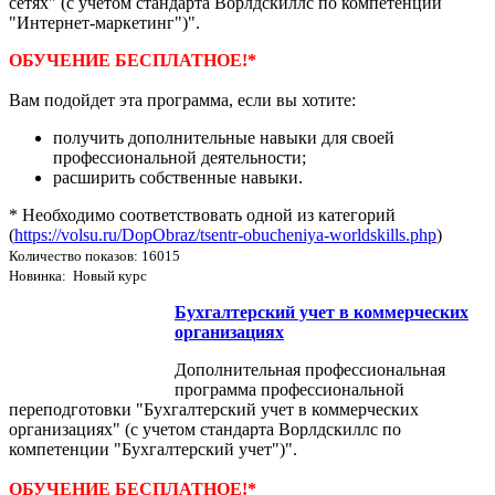
сетях" (с учетом стандарта Ворлдскиллс по компетенции
"Интернет-маркетинг")".
ОБУЧЕНИЕ БЕСПЛАТНОЕ!*
Вам подойдет эта программа, если вы хотите:
получить дополнительные навыки для своей
профессиональной деятельности;
расширить собственные навыки.
* Необходимо соответствовать одной из категорий
(
https://volsu.ru/DopObraz/tsentr-obucheniya-worldskills.php
)
Количество показов: 16015
Новинка: Новый курс
Бухгалтерский учет в коммерческих
организациях
Дополнительная профессиональная
программа профессиональной
переподготовки "Бухгалтерский учет в коммерческих
организациях" (с учетом стандарта Ворлдскиллс по
компетенции "Бухгалтерский учет")".
ОБУЧЕНИЕ БЕСПЛАТНОЕ!*