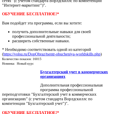
сетях" (с учетом стандарта Ворлдскиллс по компетенции
"Интернет-маркетинг")".
ОБУЧЕНИЕ БЕСПЛАТНОЕ!*
Вам подойдет эта программа, если вы хотите:
получить дополнительные навыки для своей
профессиональной деятельности;
расширить собственные навыки.
* Необходимо соответствовать одной из категорий
(
https://volsu.ru/DopObraz/tsentr-obucheniya-worldskills.php
)
Количество показов: 16015
Новинка: Новый курс
Бухгалтерский учет в коммерческих
организациях
Дополнительная профессиональная
программа профессиональной
переподготовки "Бухгалтерский учет в коммерческих
организациях" (с учетом стандарта Ворлдскиллс по
компетенции "Бухгалтерский учет")".
ОБУЧЕНИЕ БЕСПЛАТНОЕ!*