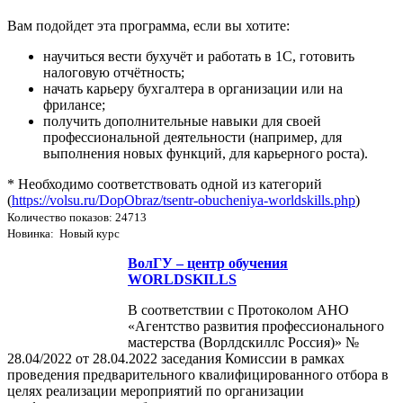
Вам подойдет эта программа, если вы хотите:
научиться вести бухучёт и работать в 1С, готовить
налоговую отчётность;
начать карьеру бухгалтера в организации или на
фрилансе;
получить дополнительные навыки для своей
профессиональной деятельности (например, для
выполнения новых функций, для карьерного роста).
* Необходимо соответствовать одной из категорий
(
https://volsu.ru/DopObraz/tsentr-obucheniya-worldskills.php
)
Количество показов: 24713
Новинка: Новый курс
ВолГУ – центр обучения
WORLDSKILLS
В соответствии с Протоколом АНО
«Агентство развития профессионального
мастерства (Ворлдскиллс Россия)» №
28.04/2022 от 28.04.2022 заседания Комиссии в рамках
проведения предварительного квалифицированного отбора в
целях реализации мероприятий по организации