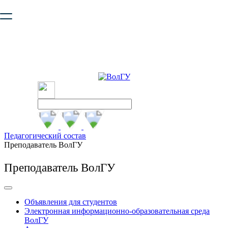
Ваш браузер устарел и не обеспечивает полноценную и
безопасную работу с сайтом. Пожалуйста
обновите браузер
,
чтобы улучшить взаимодействие с сайтом.
Педагогический состав
Преподаватель ВолГУ
Преподаватель ВолГУ
Объявления для студентов
Электронная информационно-образовательная среда
ВолГУ