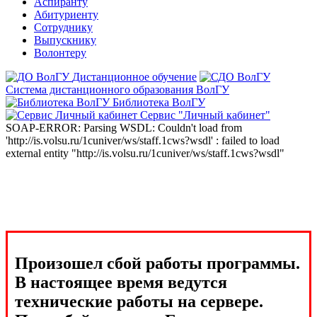
Аспиранту
Абитуриенту
Сотруднику
Выпускнику
Волонтеру
Дистанционное обучение
Система дистанционного образования ВолГУ
Библиотека ВолГУ
Сервис "Личный кабинет"
SOAP-ERROR: Parsing WSDL: Couldn't load from
'http://is.volsu.ru/1cuniver/ws/staff.1cws?wsdl' : failed to load
external entity "http://is.volsu.ru/1cuniver/ws/staff.1cws?wsdl"
Произошел сбой работы программы.
В настоящее время ведутся
технические работы на сервере.