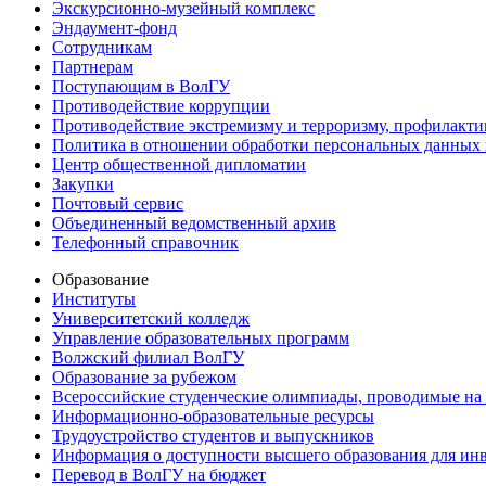
Экскурсионно-музейный комплекс
Эндаумент-фонд
Сотрудникам
Партнерам
Поступающим в ВолГУ
Противодействие коррупции
Противодействие экстремизму и терроризму, профилакти
Политика в отношении обработки персональных данных
Центр общественной дипломатии
Закупки
Почтовый сервис
Объединенный ведомственный архив
Телефонный справочник
Образование
Институты
Университетский колледж
Управление образовательных программ
Волжский филиал ВолГУ
Образование за рубежом
Всероссийские студенческие олимпиады, проводимые на
Информационно-образовательные ресурсы
Трудоустройство студентов и выпускников
Информация о доступности высшего образования для ин
Перевод в ВолГУ на бюджет