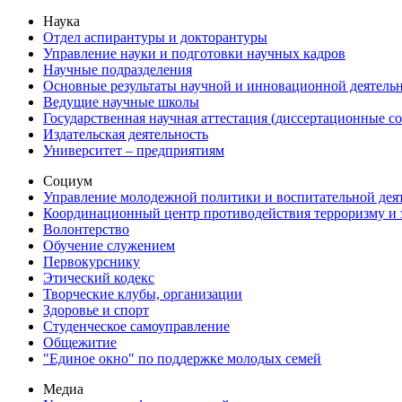
Наука
Отдел аспирантуры и докторантуры
Управление науки и подготовки научных кадров
Научные подразделения
Основные результаты научной и инновационной деятель
Ведущие научные школы
Государственная научная аттестация (диссертационные с
Издательская деятельность
Университет – предприятиям
Социум
Управление молодежной политики и воспитательной дея
Координационный центр противодействия терроризму и 
Волонтерство
Обучение служением
Первокурснику
Этический кодекс
Творческие клубы, организации
Здоровье и спорт
Студенческое самоуправление
Общежитие
"Единое окно" по поддержке молодых семей
Медиа