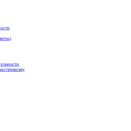
ности
оветы)
тельности
экстремизму