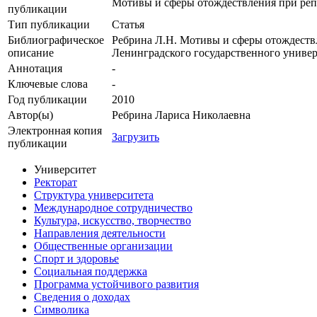
Мотивы и сферы отождествления при реп
публикации
Тип публикации
Статья
Библиографическое
Ребрина Л.Н. Мотивы и сферы отождествл
описание
Ленинградского государственного универ
Аннотация
-
Ключевые cлова
-
Год публикации
2010
Автор(ы)
Ребрина Лариса Николаевна
Электронная копия
Загрузить
публикации
Университет
Ректорат
Структура университета
Международное сотрудничество
Культура, искусство, творчество
Направления деятельности
Общественные организации
Спорт и здоровье
Социальная поддержка
Программа устойчивого развития
Сведения о доходах
Символика