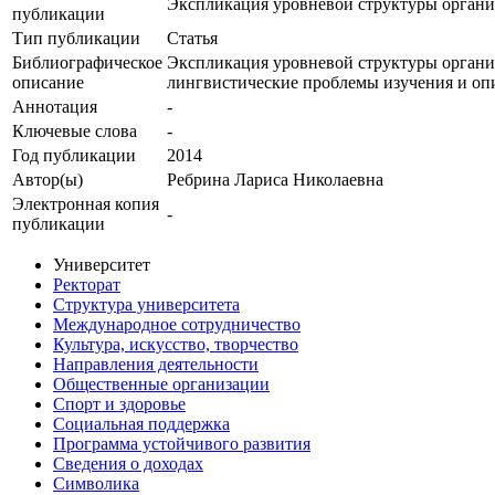
Экспликация уровневой структуры органи
публикации
Тип публикации
Статья
Библиографическое
Экспликация уровневой структуры организ
описание
лингвистические проблемы изучения и опис
Аннотация
-
Ключевые cлова
-
Год публикации
2014
Автор(ы)
Ребрина Лариса Николаевна
Электронная копия
-
публикации
Университет
Ректорат
Структура университета
Международное сотрудничество
Культура, искусство, творчество
Направления деятельности
Общественные организации
Спорт и здоровье
Социальная поддержка
Программа устойчивого развития
Сведения о доходах
Символика