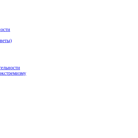
ности
оветы)
тельности
экстремизму