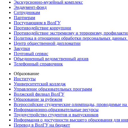
Экскурсионно-музейный комплекс
Эндаумент-фонд
Сотрудникам
Партнерам
Поступающим в ВолГУ
Противодействие коррупции
Противодействие экстремизму и терроризму, профилакти
Политика в отношении обработки персональных данных
Центр общественной дипломатии
Закупки
Почтовый сервис
Объединенный ведомственный архив
Телефонный справочник
Образование
Институты
Университетский колледж
Управление образовательных программ
Волжский филиал ВолГУ
Образование за рубежом
Всероссийские студенческие олимпиады, проводимые на
Информационно-образовательные ресурсы
Трудоустройство студентов и выпускников
Информация о доступности высшего образования для ин
Перевод в ВолГУ на бюджет