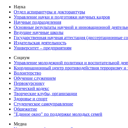
Наука
Отдел аспирантуры и докторантуры
Управление науки и подготовки научных кадров
Научные подразделения
Основные результаты научной и инновационной деятель
Ведущие научные школы
Государственная научная аттестация (диссертационные с
Издательская деятельность
Университет – предприятиям
Социум
Управление молодежной политики и воспитательной дея
Координационный центр противодействия терроризму и 
Волонтерство
Обучение служением
Первокурснику
Этический кодекс
Творческие клубы, организации
Здоровье и спорт
Студенческое самоуправление
Общежитие
"Единое окно" по поддержке молодых семей
Медиа