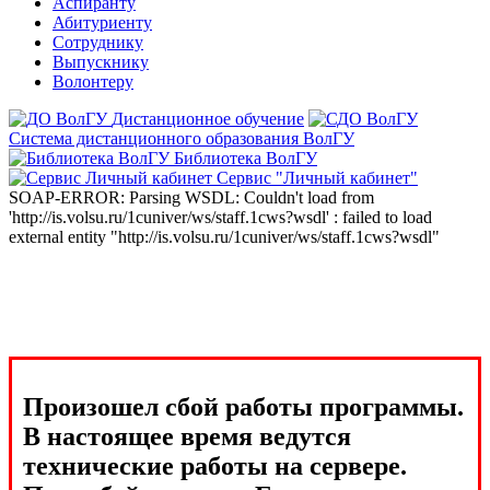
Аспиранту
Абитуриенту
Сотруднику
Выпускнику
Волонтеру
Дистанционное обучение
Система дистанционного образования ВолГУ
Библиотека ВолГУ
Сервис "Личный кабинет"
SOAP-ERROR: Parsing WSDL: Couldn't load from
'http://is.volsu.ru/1cuniver/ws/staff.1cws?wsdl' : failed to load
external entity "http://is.volsu.ru/1cuniver/ws/staff.1cws?wsdl"
Произошел сбой работы программы.
В настоящее время ведутся
технические работы на сервере.