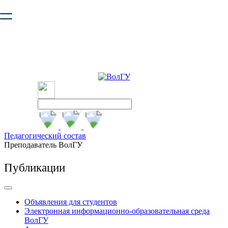
Ваш браузер устарел и не обеспечивает полноценную и
безопасную работу с сайтом. Пожалуйста
обновите браузер
,
чтобы улучшить взаимодействие с сайтом.
Педагогический состав
Преподаватель ВолГУ
Публикации
Объявления для студентов
Электронная информационно-образовательная среда
ВолГУ