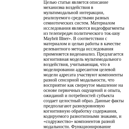
Целью статьи является описание
механизма воздействия в
мультимодальной интеракции,
реализуемого средствами разных
семиотических систем. Материалом
исследования являются видеофрагменты
из телепередач политического ток-шоу
Maybrit Illner». В соответствии с
материалом и целью работы в качестве
релевантного метода исследования
применяется видеоанализ. Предлагается
когнитивная модель мультимодального
воздействия, учитывающая, что в
моделировании адресантом целевой
модели адресата участвуют компоненты
разной сенсорной модальности, что
восприятие как свернутое мышление на
основе первичных ощущений и опыта,
ожиданий и потребностей субъекта
создает целостный образ. Данные факты
предполагают разноуровневую
когнитивную обработку содержания,
кодируемого разнотипными знаками, и
«содружество» компонентов разной
модальности. Функционирование