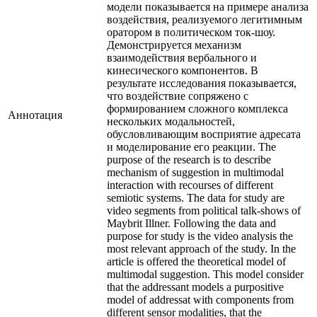
модели показывается на примере анализа
воздействия, реализуемого легитимным
оратором в политическом ток-шоу.
Демонстрируется механизм
взаимодействия вербального и
кинесического компонентов. В
результате исследования показывается,
что воздействие сопряжено с
формированием сложного комплекса
Аннотация
нескольких модальностей,
обусловливающим восприятие адресата
и моделирование его реакции. The
purpose of the research is to describe
mechanism of suggestion in multimodal
interaction with recourses of different
semiotic systems. The data for study are
video segments from political talk-shows of
Maybrit Illner. Following the data and
purpose for study is the video analysis the
most relevant approach of the study. In the
article is offered the theoretical model of
multimodal suggestion. This model consider
that the addressant models a purpositive
model of addressat with components from
different sensor modalities, that the