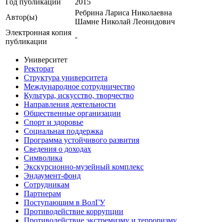
Год публикации
2015
Ребрина Лариса Николаевна
Автор(ы)
Шамне Николай Леонидович
Электронная копия
-
публикации
Университет
Ректорат
Структура университета
Международное сотрудничество
Культура, искусство, творчество
Направления деятельности
Общественные организации
Спорт и здоровье
Социальная поддержка
Программа устойчивого развития
Сведения о доходах
Символика
Экскурсионно-музейный комплекс
Эндаумент-фонд
Сотрудникам
Партнерам
Поступающим в ВолГУ
Противодействие коррупции
Противодействие экстремизму и терроризму,