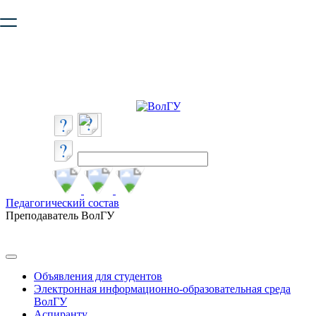
Ваш браузер устарел и не обеспечивает полноценную и
безопасную работу с сайтом. Пожалуйста
обновите браузер
,
чтобы улучшить взаимодействие с сайтом.
Педагогический состав
Преподаватель ВолГУ
Объявления для студентов
Электронная информационно-образовательная среда
ВолГУ
Аспиранту