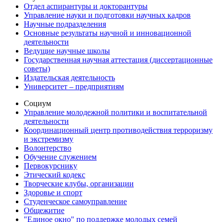
Отдел аспирантуры и докторантуры
Управление науки и подготовки научных кадров
Научные подразделения
Основные результаты научной и инновационной
деятельности
Ведущие научные школы
Государственная научная аттестация (диссертационные
советы)
Издательская деятельность
Университет – предприятиям
Социум
Управление молодежной политики и воспитательной
деятельности
Координационный центр противодействия терроризму
и экстремизму
Волонтерство
Обучение служением
Первокурснику
Этический кодекс
Творческие клубы, организации
Здоровье и спорт
Студенческое самоуправление
Общежитие
"Единое окно" по поддержке молодых семей