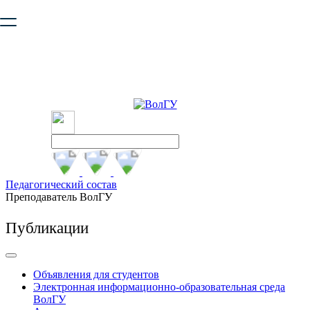
Ваш браузер устарел и не обеспечивает полноценную и
безопасную работу с сайтом. Пожалуйста
обновите браузер
,
чтобы улучшить взаимодействие с сайтом.
Педагогический состав
Преподаватель ВолГУ
Публикации
Объявления для студентов
Электронная информационно-образовательная среда
ВолГУ