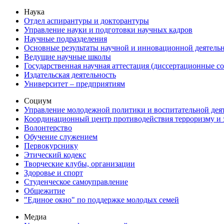
Наука
Отдел аспирантуры и докторантуры
Управление науки и подготовки научных кадров
Научные подразделения
Основные результаты научной и инновационной деятель
Ведущие научные школы
Государственная научная аттестация (диссертационные с
Издательская деятельность
Университет – предприятиям
Социум
Управление молодежной политики и воспитательной дея
Координационный центр противодействия терроризму и 
Волонтерство
Обучение служением
Первокурснику
Этический кодекс
Творческие клубы, организации
Здоровье и спорт
Студенческое самоуправление
Общежитие
"Единое окно" по поддержке молодых семей
Медиа