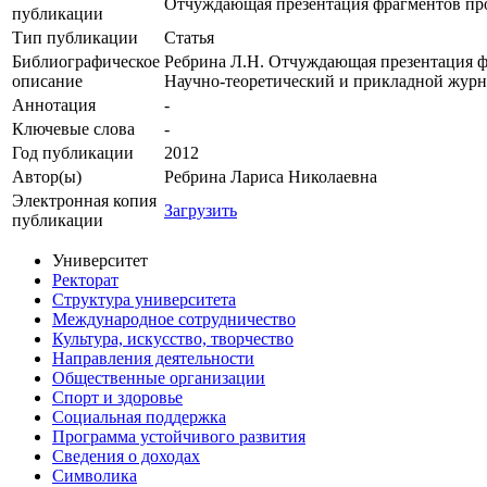
Отчуждающая презентация фрагментов пр
публикации
Тип публикации
Статья
Библиографическое
Ребрина Л.Н. Отчуждающая презентация фр
описание
Научно-теоретический и прикладной журна
Аннотация
-
Ключевые cлова
-
Год публикации
2012
Автор(ы)
Ребрина Лариса Николаевна
Электронная копия
Загрузить
публикации
Университет
Ректорат
Структура университета
Международное сотрудничество
Культура, искусство, творчество
Направления деятельности
Общественные организации
Спорт и здоровье
Социальная поддержка
Программа устойчивого развития
Сведения о доходах
Символика