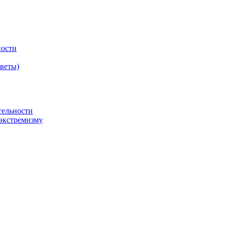
ности
оветы)
тельности
экстремизму