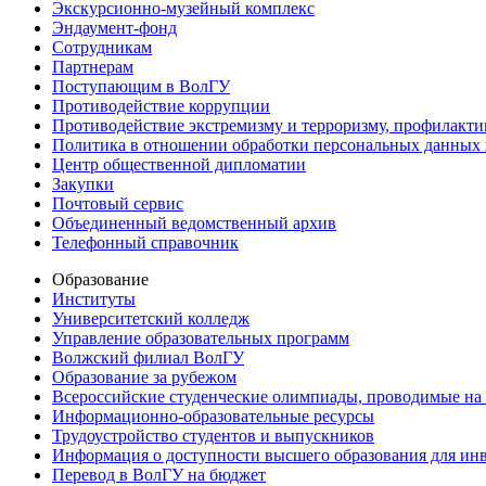
Экскурсионно-музейный комплекс
Эндаумент-фонд
Сотрудникам
Партнерам
Поступающим в ВолГУ
Противодействие коррупции
Противодействие экстремизму и терроризму, профилакти
Политика в отношении обработки персональных данных
Центр общественной дипломатии
Закупки
Почтовый сервис
Объединенный ведомственный архив
Телефонный справочник
Образование
Институты
Университетский колледж
Управление образовательных программ
Волжский филиал ВолГУ
Образование за рубежом
Всероссийские студенческие олимпиады, проводимые на
Информационно-образовательные ресурсы
Трудоустройство студентов и выпускников
Информация о доступности высшего образования для ин
Перевод в ВолГУ на бюджет