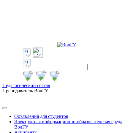
Ваш браузер устарел и не обеспечивает полноценную и
безопасную работу с сайтом. Пожалуйста
обновите браузер
,
чтобы улучшить взаимодействие с сайтом.
Педагогический состав
Преподаватель ВолГУ
Объявления для студентов
Электронная информационно-образовательная среда
ВолГУ
Аспиранту