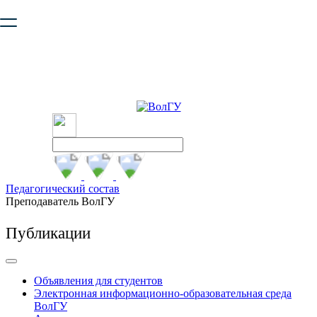
Ваш браузер устарел и не обеспечивает полноценную и
безопасную работу с сайтом. Пожалуйста
обновите браузер
,
чтобы улучшить взаимодействие с сайтом.
Педагогический состав
Преподаватель ВолГУ
Публикации
Объявления для студентов
Электронная информационно-образовательная среда
ВолГУ