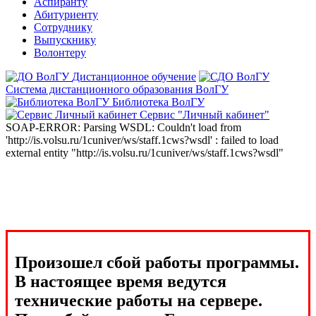
Аспиранту
Абитуриенту
Сотруднику
Выпускнику
Волонтеру
Дистанционное обучение
Система дистанционного образования ВолГУ
Библиотека ВолГУ
Сервис "Личный кабинет"
SOAP-ERROR: Parsing WSDL: Couldn't load from
'http://is.volsu.ru/1cuniver/ws/staff.1cws?wsdl' : failed to load
external entity "http://is.volsu.ru/1cuniver/ws/staff.1cws?wsdl"
Произошел сбой работы программы.
В настоящее время ведутся
технические работы на сервере.