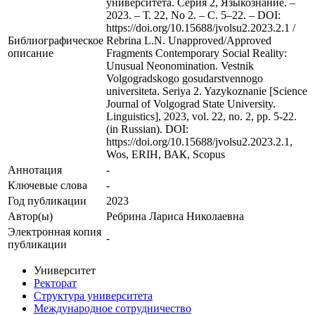
университета. Серия 2, Языкознание. –
2023. – Т. 22, No 2. – С. 5–22. – DOI:
https://doi.org/10.15688/jvolsu2.2023.2.1 /
Библиографическое
Rebrina L.N. Unapproved/Approved
описание
Fragments Contemporary Social Reality:
Unusual Neonomination. Vestnik
Volgogradskogo gosudarstvennogo
universiteta. Seriya 2. Yazykoznanie [Science
Journal of Volgograd State University.
Linguistics], 2023, vol. 22, no. 2, pp. 5-22.
(in Russian). DOI:
https://doi.org/10.15688/jvolsu2.2023.2.1,
Wos, ERIH, ВАК, Scopus
Аннотация
-
Ключевые cлова
-
Год публикации
2023
Автор(ы)
Ребрина Лариса Николаевна
Электронная копия
-
публикации
Университет
Ректорат
Структура университета
Международное сотрудничество