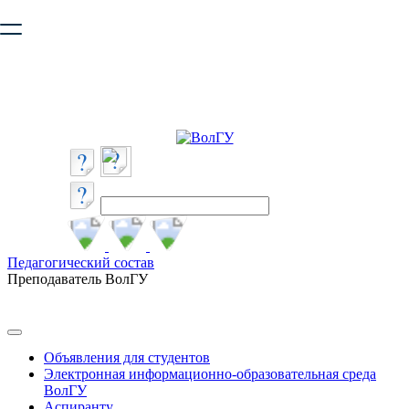
Ваш браузер устарел и не обеспечивает полноценную и
безопасную работу с сайтом. Пожалуйста
обновите браузер
,
чтобы улучшить взаимодействие с сайтом.
Педагогический состав
Преподаватель ВолГУ
Объявления для студентов
Электронная информационно-образовательная среда
ВолГУ
Аспиранту