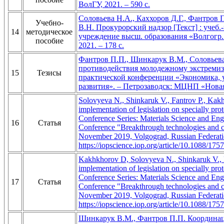
ВолГУ, 2021. – 590 с.
Соловьева Н.А., Каххоров Д.Г., Фантров 
Учебно-
В.Н. Прокурорский надзор [Текст] : учеб.-
14
методическое
учреждение высш. образования «Волгогр. г
пособие
2021. – 178 с.
Фантров П.П., Шинкарук В.М., Соловьев
противодействия молодежному экстремизм
15
Тезисы
практической конференции «Экономика, у
развития». – Петрозаводск: МЦНП «Новая н
Solovyeva N., Shinkaruk V., Fantrov P., Kakhh
implementation of legislation on specially prot
Conference Series: Materials Science and Engin
16
Статья
Conference "Breakthrough technologies and c
November 2019, Volgograd, Russian Federati
https://iopscience.iop.org/article/10.1088/1
Kakhkhorov D, Solovyeva N., Shinkaruk V., Fa
implementation of legislation on specially prot
Conference Series: Materials Science and Engin
17
Статья
Conference "Breakthrough technologies and c
November 2019, Volgograd, Russian Federati
https://iopscience.iop.org/article/10.1088/1
Шинкарук В.М., Фантров П.П. Координац