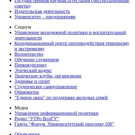
Государственная научная аттестация (диссертационные
советы)
Издательская деятельность
Университет – предприятиям
Социум
Управление молодежной политики и воспитательной
деятельности
Координационный центр противодействия терроризму
и экстремизму
Волонтерство
Обучение служением
Первокурснику
Этический кодекс
Творческие клубы, организации
Здоровье и спорт
Студенческое самоуправление
Общежитие
"Единое окно" по поддержке молодых семей
Медиа
Управление информационной политики
Радио "УТРо ВолГУ"
Газета "Форум. Университетский проспект,100"
Объявления