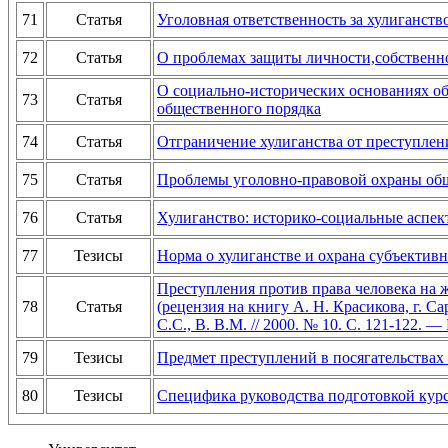
71
Статья
Уголовная ответственность за хулиганст
72
Статья
О проблемах защиты личности,собственно
О социально-исторических основаниях о
73
Статья
общественного порядка
74
Статья
Отграничение хулиганства от преступлен
75
Статья
Проблемы уголовно-правовой охраны об
76
Статья
Хулиганство: историко-социальные аспек
77
Тезисы
Норма о хулиганстве и охрана субъектив
Преступления против права человека на жизн
78
Статья
(рецензия на книгу А. Н. Красикова, г. Са
С.С., В. В.М. // 2000. № 10. С. 121-122. —
79
Тезисы
Предмет преступлений в посягательствах 
80
Тезисы
Специфика руководства подготовкой курс