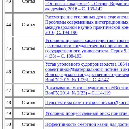
43
Статья
«Острозька академiя»), - Острог, Видавн
академiя»), 2016 – С. 139-142
Рассмотрение уголовных дел в суде апел
Проблемы современных интеграционных п
44
Статья
международной научно-практической ко
2016, С. 194-196
Уголовно-правовая характеристика торг
деятельности государственных органов п
45
Статья
государственного университета. Серия 5.
4 (33) – С. 188-193
Устав уголовного судопроизводства 1864 
объективной¶(материальной) истине и ак
46
Статья
Волгоградского государственного универс
ВолГУ, 2015. № 1 (26) – С. 42-47
Доказывание мотива хулиганства//Вестни
47
Статья
ВолГУ, 2014, № 2(23) – С.114-119
48
Статья
Перспективы развития российского¶восст
49
Статья
Уголовно-процессуальный риск: понятие
50
Статья
Эффективность смертной казни для дости