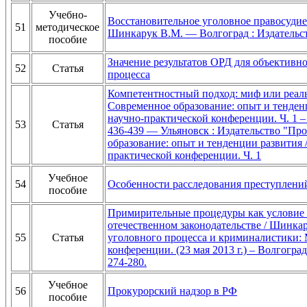
Учебно-
Восстановительное уголовное правосудие 
51
методическое
Шинкарук В.М. — Волгоград : Издательств
пособие
Значение результатов ОРД для объективно
52
Статья
процесса
Компетентностный подход: миф или реальн
Современное образование: опыт и тенде
научно-практической конференции. Ч. 1 –
53
Статья
436-439 — Ульяновск : Издательство "Про
образование: опыт и тенденции развития
практической конференции. Ч. 1
Учебное
54
Особенности расследования преступлени
пособие
Примирительные процедуры как условие 
отечественном законодательстве / Шинка
55
Статья
уголовного процесса и криминалистики: 
конференции. (23 мая 2013 г.) – Волгогра
274-280.
Учебное
56
Прокурорский надзор в РФ
пособие