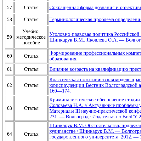
57
Статья
Сокращенная форма дознания и объектив
58
Статья
Терминологическая проблема определени
Учебно-
Уголовно-правовая политика Российской 
59
методическое
Шинкарук В.М., Яковлева О.А. — Волгогра
пособие
Формирование профессиональных компет
60
Статья
образования.
61
Статья
Влияние возраста на квалификацию прес
Классическая позитивистская модель прав
62
Статья
юриспруденции.Вестник Волгоградской а
169―174.
Криминалистическое обеспечение стадии 
Соловьева Н.А. // Актуальные проблемы 
63
Статья
Материалы III научно-практической конфер
231. — Волгоград : Издательство ВолГУ, 
Шинкарук В.М. Обстоятельства, подлежа
хулиганстве / Шинкарук В.М. — Волгогра
64
Статья
государственного университета, 2012. — 