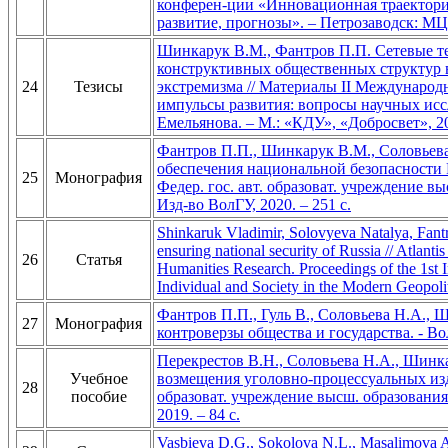
конферен-ции «Инновационная траектория
развитие, прогнозы». – Петрозаводск: МЦ
Шинкарук В.М., Фантров П.П. Сетевые т
конструктивных общественных структур 
24
Тезисы
экстремизма // Материалы II Междунаро
импульсы развития: вопросы научных иссл
Емельянова. – М.: «КДУ», «Добросвет», 20
Фантров П.П., Шинкарук В.М., Соловьева
обеспечения национальной безопасности Р
25
Монография
Федер. гос. авт. образоват. учреждение вы
Изд-во ВолГУ, 2020. – 251 с.
Shinkaruk Vladimir, Solovyeva Natalya, Fantr
ensuring national security of Russia // Atlant
26
Статья
Humanities Research. Proceedings of the 1st I
Individual and Society in the Modern Geopoli
Фантров П.П., Гуль В., Соловьева Н.А., 
27
Монография
контроверзы общества и государства. - Вол
Перекрестов В.Н., Соловьева Н.А., Шинк
Учебное
возмещения уголовно-процессуальных издер
28
пособие
образоват. учреждение высш. образования 
2019. – 84 с.
Vasbieva D.G., Sokolova N.L., Masalimova A