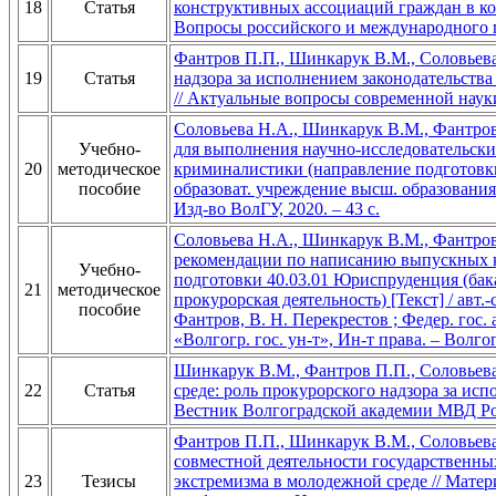
18
Статья
конструктивных ассоциаций граждан в ко
Вопросы российского и международного пр
Фантров П.П., Шинкарук В.М., Соловьев
19
Статья
надзора за исполнением законодательств
// Актуальные вопросы современной науки.
Соловьева Н.А., Шинкарук В.М., Фантров
Учебно-
для выполнения научно-исследовательски
20
методическое
криминалистики (направление подготовки 
пособие
образоват. учреждение высш. образования 
Изд-во ВолГУ, 2020. – 43 с.
Соловьева Н.А., Шинкарук В.М., Фантров
рекомендации по написанию выпускных 
Учебно-
подготовки 40.03.01 Юриспруденция (бака
21
методическое
прокурорская деятельность) [Текст] / авт.
пособие
Фантров, В. Н. Перекрестов ; Федер. гос.
«Волгогр. гос. ун-т», Ин-т права. – Волгог
Шинкарук В.М., Фантров П.П., Соловьев
22
Статья
среде: роль прокурорского надзора за исп
Вестник Волгоградской академии МВД Рос
Фантров П.П., Шинкарук В.М., Соловьева
совместной деятельности государственны
23
Тезисы
экстремизма в молодежной среде // Мате