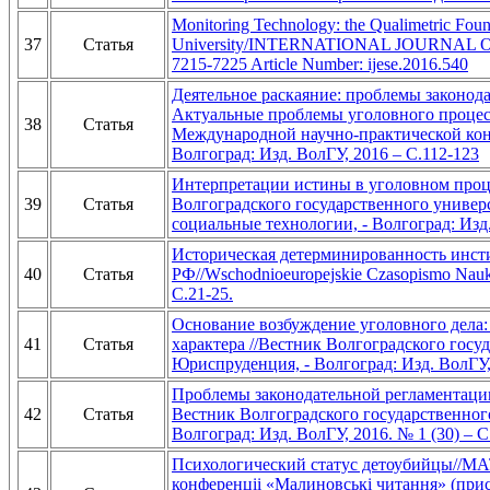
Monitoring Technology: the Qualimetric Found
37
Статья
University/INTERNATIONAL JOURNAL 
7215-7225 Article Number: ijese.2016.540
Деятельное раскаяние: проблемы законод
Актуальные проблемы уголовного процес
38
Статья
Международной научно-практической конфе
Волгоград: Изд. ВолГУ, 2016 – С.112-123
Интерпретации истины в уголовном проц
39
Статья
Волгоградского государственного универ
социальные технологии, - Волгоград: Изд.
Историческая детерминированность инст
40
Статья
РФ//Wschodnioeuropejskie Czasopismo Naukow
С.21-25.
Основание возбуждение уголовного дела
41
Статья
характера //Вестник Волгоградского госу
Юриспруденция, - Волгоград: Изд. ВолГУ, 
Проблемы законодательной регламентации
42
Статья
Вестник Волгоградского государственног
Волгоград: Изд. ВолГУ, 2016. № 1 (30) – С
Психологический статус детоубийцы//М
конференцii «Малиновськi читання» (прис