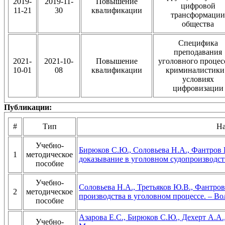
2019-
2019-11-
Повышение
цифровой
11-21
30
квалификации
трансформации
общества
Специфика
преподавания
2021-
2021-10-
Повышение
уголовного процес
10-01
08
квалификации
криминалистики
условиях
цифровизации
Публикации:
#
Тип
На
Учебно-
Бирюков С.Ю., Соловьева Н.А., Фантров 
1
методическое
доказывание в уголовном судопроизводстве
пособие
Учебно-
Соловьева Н.А., Третьяков Ю.В., Фантро
2
методическое
производства в уголовном процессе. – Вол
пособие
Азарова Е.С., Бирюков С.Ю., Дехерт А.А.
Учебно-