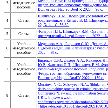
Методика и тактика проведения прокурор
3
методическое
Федер. гос. авт. образоват. учреждение вы
пособие
Волгоград : Изд-во ВолГУ, 2023. – 96 с.
Шинкарук, В. М. Эволюция уголовной отв
4
Статья
родственников в Китае / В. М. Шинкарук, С
22, № 1. – С. 56-62.
Фантров П.П., Шинкарук В.М. Органы пр
5
Статья
преступлений // Legal Concept. – 2022. – №
Учебно-
Меденцов А.А., Бирюков С.Ю., Дехерт А.
6
методическое
Судебная медицина и психиатрия : учебно
пособие
2022. – 89 с.
Бирюков С.Ю., Дехерт А.А., Каххоров Д.Г
Учебно-
Ю.В., Фантров П.П., Шинкарук В.М. Форм
7
методическое
учебно-методическое пособие / под общ. 
пособие
Федер. гос. авт. образоват. учреждение вы
Волгоград: Изд-во ВолГУ, 2022. – 150 с.
Muratova N.G., Solovyeva N.A., Shinkaruk V.M
decision-making process in criminal proceedings
Conference “Law and the Information Societ
8
Статья
URL: https://www.shs-
conferences.org/articles/shsconf/abs/2021/2
- https://doi.org/10.1051/shsconf/2021109010