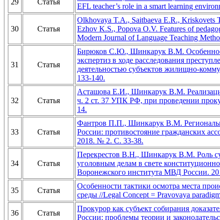
29
Статья
EFL teacher’s role in a smart learning envir
Olkhovaya T.A., Saitbaeva E.R., Kriskovets 
30
Статья
Ezhov K.S., Popova O.V. Features of pedagogi
Modern Journal of Language Teaching Method
Бирюков С.Ю., Шинкарук В.М. Особеннос
экспертиз в ходе расследования преступл
31
Статья
деятельностью субъектов жилищно-коммунал
133-140.
Асташова Е.И., Шинкарук В.М. Реализац
32
Статья
ч. 2 ст. 37 УПК РФ, при проведении проку
14.
Фантров П.П., Шинкарук В.М. Региональ
33
Статья
России: противостояние гражданских ассо
2018. № 2. С. 33-38.
Перекрестов В.Н., Шинкарук В.М. Роль с
34
Статья
уголовным делам в свете конституционно
Воронежского института МВД России. 2018
Особенности тактики осмотра места про
35
Статья
среды //Legal Concept = Pravovaya paradigma
Прокурор как субъект собирания доказат
36
Статья
России: проблемы теории и законодательс