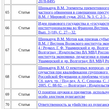
2078-8495
Шинкарук В.М. Элементы превентивного
65
Статья
частного обвинения в совершении престу
В.М. // Мировой судья. 2012. № 3. С. 2-5.
Идеи правового государства и «государст
66
Статья
институционализма во Франции.Вестник
Вып. 3 (18). С. 27―32.
Шинкарук В.М. Мотив как признак субъе
В.М. // Вестник Волжского института экон
4 / Редкол. Г. Ф. Ушамирский и др. Волго
67
Статья
Волгоград : Издательство ВА МВД России,
института экономики, педагогики и права: 
Ушамирский и др. Волгоград: ВА МВД Р
Шинкарук В.М. О некоторых вопросах, с
соучастия при квалификации группового 
68
Статья
Российской Федерации и проблемы уголов
Сб. науч. тр. / Под ред. А. С. Сенцова, 
2005. С. 88-92. — Волгоград : Издательс
О понятии оружия и предметов, использу
69
Статья
особо злостном хулигантсве
70
Статья
Ответственность за убийство из хулиган