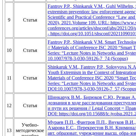
Fantrov P.P., Shinkaruk V.M., Guhl Wilhelm
extremism prevention: law enforcement agencies
Scientific and Practical Conference “Law and
9
Статья
2020), 2021.Volume 109. URL: https://www.
conferences.org/articles/shsconf/abs/2021/2
- https://doi.org/10.1051/shsconf/2021109010
Fantrov P.P., Shinkaruk V.M. Smart Technol
// Materials of Conference ISC 2020 “Smart 
10
Статья
Series: “Lecture Notes in Networks and Syste
10.1007/978-3-030-59126-7_74 (Scopus)
Shinkaruk V.M., Fantrov P.P., Solovyova N.A
Youth Extremism in the Context of Integration
11
Статья
Materials of Conference ISC 2020 “Smart Tec
Series: “Lecture Notes in Networks and System
DOI:10.1007/978-3-030-59126-7_57 (Scopus
Шинкарук В.М., Бирюков С.Ю., Резван А.
дознания в ходе расследования преступл
12
Статья
и пути их решения // Legal Concept = Право
DOI: https://doi.org/10.15688/lc.jvolsu.2021.
Мураев П.П., Фантров П.П., Внуков В.И.,
Учебно-
Азарова Е.С., Перекрестов В.Н. Криминал
13
методическое
авт. образоват. учреждение высш. обра-зов
пособие