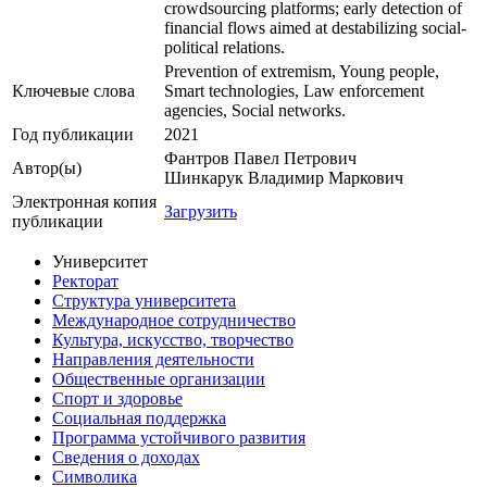
crowdsourcing platforms; early detection of
financial flows aimed at destabilizing social-
political relations.
Prevention of extremism, Young people,
Ключевые cлова
Smart technologies, Law enforcement
agencies, Social networks.
Год публикации
2021
Фантров Павел Петрович
Автор(ы)
Шинкарук Владимир Маркович
Электронная копия
Загрузить
публикации
Университет
Ректорат
Структура университета
Международное сотрудничество
Культура, искусство, творчество
Направления деятельности
Общественные организации
Спорт и здоровье
Социальная поддержка
Программа устойчивого развития
Сведения о доходах
Символика