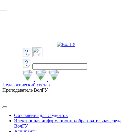
Ваш браузер устарел и не обеспечивает полноценную и
безопасную работу с сайтом. Пожалуйста
обновите браузер
,
чтобы улучшить взаимодействие с сайтом.
Педагогический состав
Преподаватель ВолГУ
Объявления для студентов
Электронная информационно-образовательная среда
ВолГУ
Аспиранту